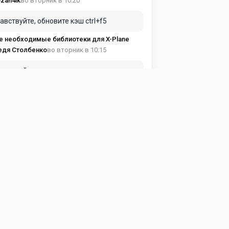
во вторник в 10:20
zan4ik
авствуйте, обновите кэш ctrl+f5
е необходимые библиотеки для X-Plane
во вторник в 10:15
едя Столбенко
вуйте купил подписку а доступа к
тному кантента нет
е необходимые библиотеки для X-Plane
в понедельник в 19:17
ma Avia
и можно, чуть подробнее!
ght Factor - Airbus A350 1.7.4
в понедельник в 15:53
eg197095
астройках самолета надо выставить !
ght Factor - Airbus A350 1.7.4