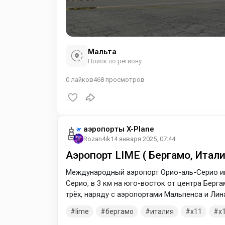
Мальта
Поиск по региону
0
лайков
468
просмотров
аэропорты X-Plane
Rozan4ik
14 января 2025, 07:44
Аэропорт LIME ( Бергамо, Итали
Международный аэропорт Орио-аль-Серио и
Серио, в 3 км на юго-восток от центра Берга
трёх, наряду с аэропортами Мальпенса и Ли
lime
бергамо
италия
x11
x