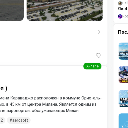
Bal
Як-4
Ro
Пос
я )
мени Караваджо расположен в коммуне Орио-аль-
мо, в 45 км от центра Милана. Является одним из
нате аэропортов, обслуживающих Милан.
12
aerosoft