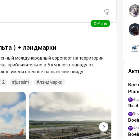
ьта ) + лэндмарки
енный международный аэропорт на территории
а, приблизительно в 5 км к юго-западу от
Акт
льте имели военное назначение ввиду
ожения острова.
12
justsim
лэндмарки
Все 
Pla
Ro
Як-4
Ro
Boei
Ro
Boei