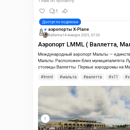
1
лайк
181
просмотр
1
аэропорты X-Plane
Ballerina
14 января 2025, 07:53
Аэропорт LMML ( Валлетта, Мал
Международный аэропорт Мальты — единств
Мальты. Расположен близ муниципалитета Лук
столицы Валлетты. Первые аэродромы на Ма
стратегически важного географического пол
lmml
мальта
валетта
x11
x