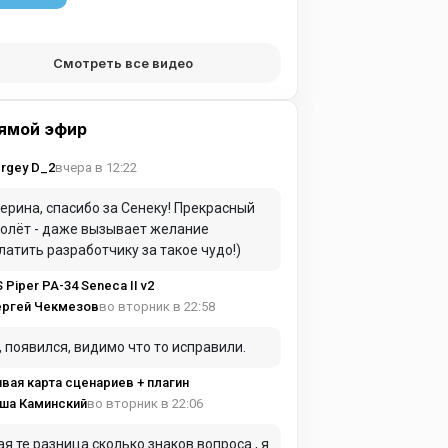
Смотреть все видео
ямой эфир
вчера в 12:22
rgey D_2
ерина, спасибо за Сенеку! Прекрасный
олёт - даже вызывает желание
латить разработчику за такое чудо!)
S Piper PA-34 Seneca II v2
во вторник в 22:58
ергей Чекмезов
, появился, видимо что то исправили.
вая карта сценариев + плагин
во вторник в 22:06
ша Каминский
ая те разница сколько знаков вопроса , я