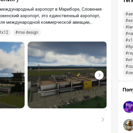
Тег
международный аэропорт в Мариборе, Словения.
ae
овенский аэропорт, это единственный аэропорт,
es
для международной коммерческой авиации,
la
x12
mxi design
na
x1
бр
ге
ит
с
л
Поп