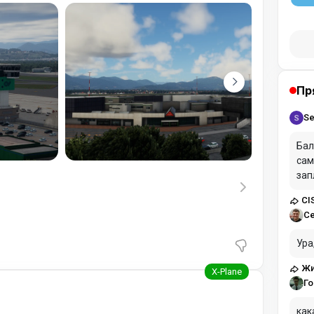
Пр
Se
Бал
сам
зап
CI
С
Ура
Жи
Го
как