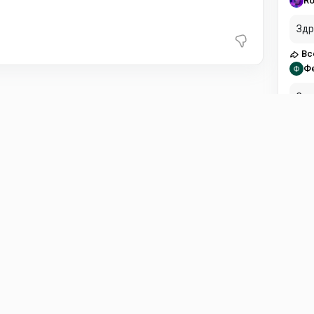
Ro
Здр
Вс
Ф
Здравст
пла
Вс
Di
Есл
Fli
ol
в н
Fli