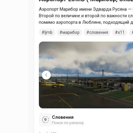
Аэропорт Марибор имени Эдварда Русяна — 
Второй по величине и второй по важности сл
помимо аэропорта в Любляне, подходящий 
оснащенный системой ILS.
ljmb
марибор
словения
x11
Словения
Поиск по региону