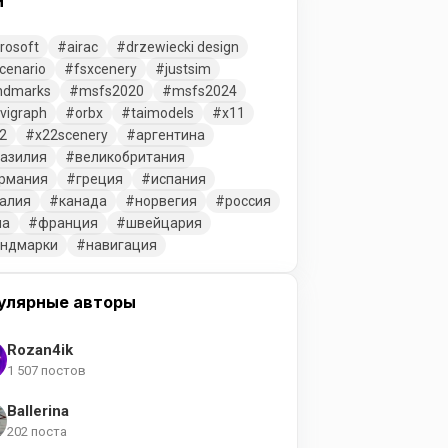
и
rosoft
airac
drzewiecki design
cenario
fsxcenery
justsim
ndmarks
msfs2020
msfs2024
vigraph
orbx
taimodels
x11
2
x22scenery
аргентина
азилия
великобритания
рмания
греция
испания
алия
канада
норвегия
россия
ша
франция
швейцария
ендмарки
навигация
улярные авторы
Rozan4ik
1 507 постов
Ballerina
202 поста