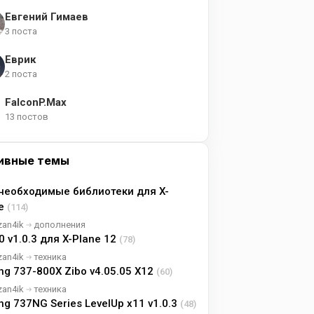
Евгений Гимаев
3 поста
Еврик
2 поста
FalconP.Max
13 постов
ивные темы
необходимые библиотеки для X-
ne
(114)
zan4ik
дополнения
0 v1.0.3 для X-Plane 12
(78)
zan4ik
техника
ng 737-800X Zibo v4.05.05 X12
(60)
zan4ik
техника
ng 737NG Series LevelUp x11 v1.0.3
(48)