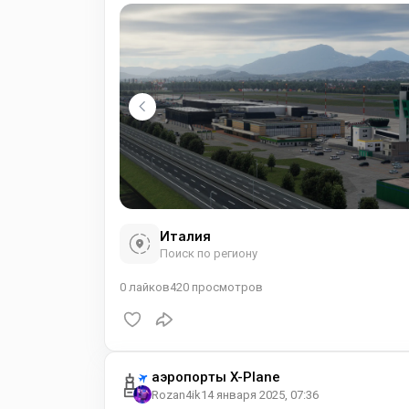
Италия
Поиск по региону
0
лайков
420
просмотров
аэропорты X-Plane
Rozan4ik
14 января 2025, 07:36