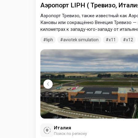
Аэропорт LIPH ( Тревизо, Итали
Аэропорт Тревизо, также известный как Аэ
Кановы или сокращённо Венеция Тревизо — 
километрах к западу-юго-западу от итальян
20 километрах от города Венеция. В «Тревиз
liph
aviotek simulation
x11
x12
бюджетных авиакомпаний, совершающих полё
европейских аэропортов. После проведённо
Италия
Поиск по региону