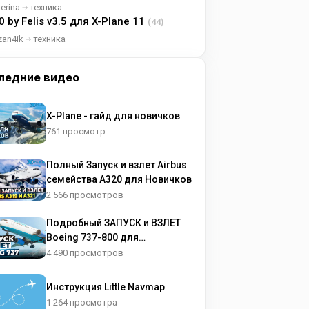
lerina
техника
0 by Felis v3.5 для X-Plane 11
(44)
zan4ik
техника
ледние видео
X-Plane - гайд для новичков
761 просмотр
Полный Запуск и взлет Airbus
семейства A320 для Новичков
2 566 просмотров
Подробный ЗАПУСК и ВЗЛЕТ
Boeing 737-800 для
НОВИЧКОВ
4 490 просмотров
Инструкция Little Navmap
1 264 просмотра