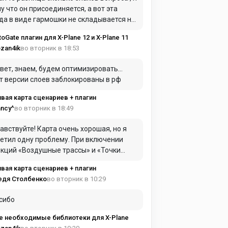
у что он присоединяется, а вот эта
да в виде гармошки не складывается ну
 входом в самолет для герметики я это
toGate плагин для X-Plane 12 и X-Plane 11
л ввиду
во вторник в 18:53
zan4ik
вет, знаем, будем оптимизировать…
т версии слоев заблокированы в рф
вая карта сценариев + плагин
во вторник в 18:49
ncy^
авствуйте! Карта очень хорошая, но я
етил одну проблему. При включении
ций «Воздушные трассы» и «Точки
AC» они практически полностью
вая карта сценариев + плагин
имают оперативную память. Из-за этого
во вторник в 10:29
едя Столбенко
та начинает сильно зависать и работать
нь медленно.
сибо
е необходимые библиотеки для X-Plane