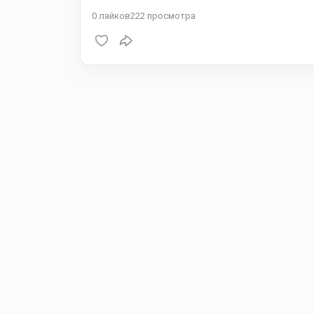
0
лайков
222
просмотра