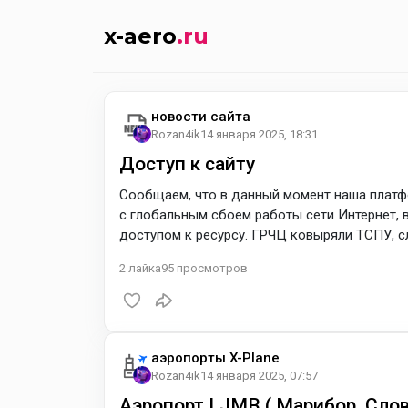
x-aero
.ru
новости сайта
Rozan4ik
14 января 2025, 18:31
Доступ к сайту
Сообщаем, что в данный момент наша платфо
с глобальным сбоем работы сети Интернет, 
доступом к ресурсу. ГРЧЦ ковыряли ТСПУ, сл
многих
2
лайка
95
просмотров
аэропорты X-Plane
Rozan4ik
14 января 2025, 07:57
Аэропорт LJMB ( Марибор, Слов