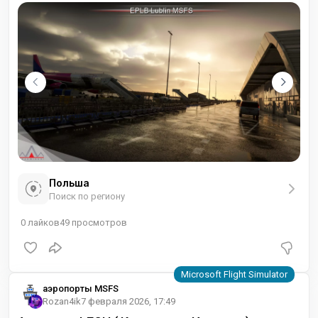
Польша
Поиск по региону
0
лайков
49
просмотров
аэропорты MSFS
Rozan4ik
7 февраля 2026, 17:49