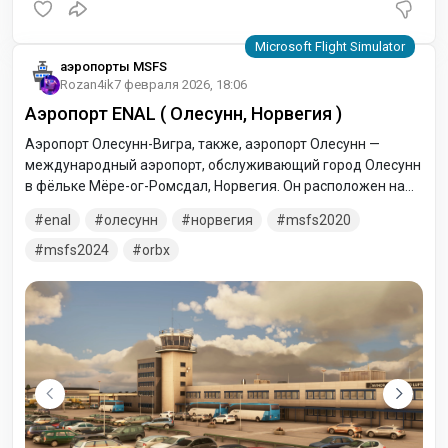
аэропорты MSFS
Rozan4ik
7 февраля 2026, 18:06
Аэропорт ENAL ( Олесунн, Норвегия )
Аэропорт Олесунн-Вигра, также, аэропорт Олесунн —
международный аэропорт, обслуживающий город Олесунн
в фёльке Мёре-ог-Ромсдал, Норвегия. Он расположен на
острове Вигра в муниципалитете Йиске. Имеет взлетно-
enal
олесунн
норвегия
msfs2020
посадочную полосу длиной 2314 метров, с координатами
06/24.
msfs2024
orbx