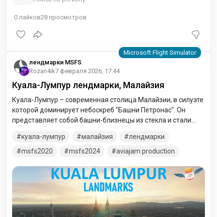
0
лайков
28
просмотров
лендмарки MSFS
Rozan4ik
7 февраля 2026, 17:44
Куала-Лумпур лендмарки, Малайзия
Куала-Лумпур – современная столица Малайзии, в силуэте
которой доминирует небоскреб "Башни Петронас". Он
представляет собой башни-близнецы из стекла и стали
высотой 451 метр, и в его архитектуре прослеживаются
куала-лумпур
малайзия
лендмарки
исламские мотивы. Башни соединены крытым переходом, а
на их вершине для посетителей открыты смотровые
msfs2020
msfs2024
aviajam production
площадки. Город славится своими архитектурными
памятниками, возведенными во времена британского
правления, среди которых железнодорожный вокзал и
Здание султана Абдул-Самада.