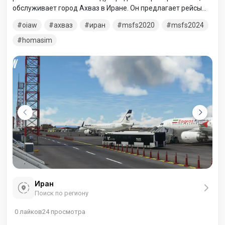
обслуживает город Ахваз в Иране. Он предлагает рейсы
как по внутренним, так и по региональным
oiaw
ахваз
иран
msfs2020
msfs2024
международным направлениям, таким как Дубай, Кувейт,
Маскат и Стамбул.
homasim
Иран
Поиск по региону
0
лайков
24
просмотра