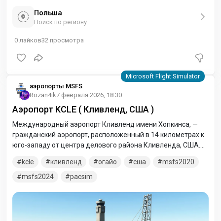
Польша
Поиск по региону
0
лайков
32
просмотра
аэропорты MSFS
Rozan4ik
7 февраля 2026, 18:30
Аэропорт KCLE ( Кливленд, США )
Международный аэропорт Кливленд имени Хопкинса, —
гражданский аэропорт, расположенный в 14 километрах к
юго-западу от центра делового района Кливленда, США.
Аэропорт целиком расположен в пределах территории
kcle
кливленд
огайо
сша
msfs2020
города Кливленд и является крупнейшим коммерческим
аэропортом штата Огайо.
msfs2024
pacsim