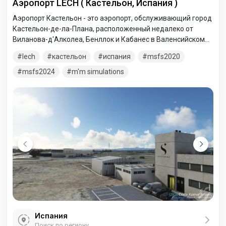
Аэропорт LECH ( Кастельон, Испания )
Аэропорт Кастельон - это аэропорт, обслуживающий город
Кастельон-де-ла-Плана, расположенный недалеко от
Виланова-д'Алколеа, Бенллок и Кабанес в Валенсийском
сообществе, Испания.
lech
кастельон
испания
msfs2020
msfs2024
m'm simulations
Испания
Поиск по региону