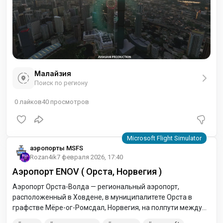
Малайзия
Поиск по региону
0
лайков
40
просмотров
аэропорты MSFS
Rozan4ik
7 февраля 2026, 17:40
Аэропорт ENOV ( Орста, Норвегия )
Аэропорт Орста-Волда — региональный аэропорт,
расположенный в Ховдене, в муниципалитете Орста в
графстве Мёре-ог-Ромсдал, Норвегия, на полпути между
городскими поселками [Орста и Волда. В аэропорту