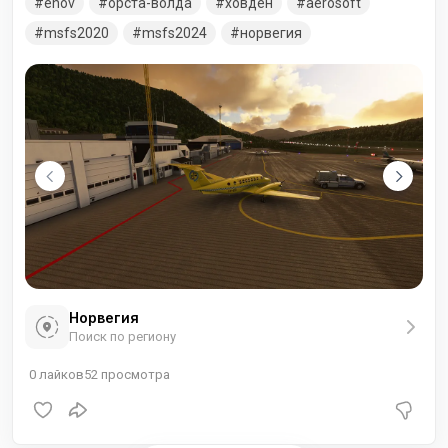
enov
орста-волда
ховден
aerosoft
имеется асфальтированная взлетно-посадочная полоса
длиной 1070 метров, выровненная 24 июня.
msfs2020
msfs2024
норвегия
Норвегия
Поиск по региону
0
лайков
52
просмотра