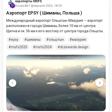
аэропорты MSFS
Rozan4ik
7 февраля 2026, 18:39
Аэропорт EPSY ( Шиманы, Польша )
Международный аэропорт Ольштын-Мазурия — aэропорт
расположен в городе Шиманы, более 10 км от центра
Щитна и ок. 56 км к юго-востоку от центра города Ольштын,
административного центра Варминьско-Мазурского
epsy
шиманы
ольштын
мазурия
воеводства - Ольштына. Это единственный аэропорт в
Варминско-Мазурского в Польше.
msfs2020
msfs2024
drzewiecki design