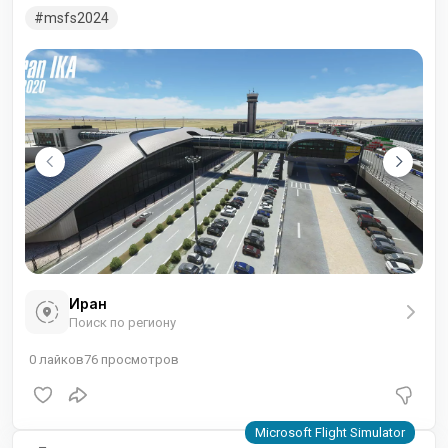
msfs2024
Иран
Поиск по региону
0
лайков
76
просмотров