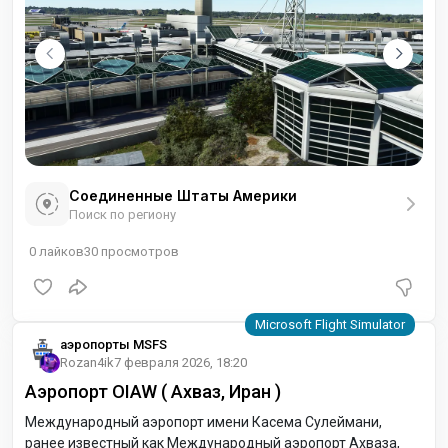
Соединенные Штаты Америки
Поиск по региону
0
лайков
30
просмотров
аэропорты MSFS
Rozan4ik
7 февраля 2026, 18:20
Аэропорт OIAW ( Ахваз, Иран )
Международный аэропорт имени Касема Сулеймани,
ранее известный как Международный аэропорт Ахваза,