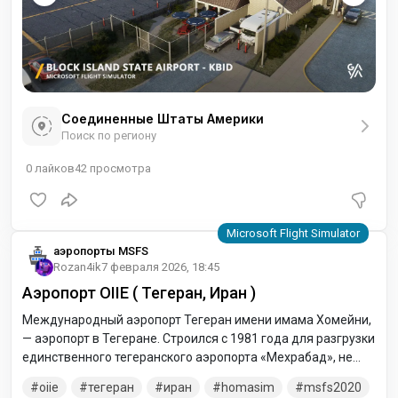
Соединенные Штаты Америки
Поиск по региону
0
лайков
42
просмотра
аэропорты MSFS
Rozan4ik
7 февраля 2026, 18:45
Аэропорт OIIE ( Тегеран, Иран )
Международный аэропорт Тегеран имени имама Хомейни,
— аэропорт в Тегеране. Строился с 1981 года для разгрузки
единственного тегеранского аэропорта «Мехрабад», не
справляющегося с возросшим объёмом перевозок. Назван
oiie
тегеран
иран
homasim
msfs2020
в честь Рухоллы Мусави Хомейни.