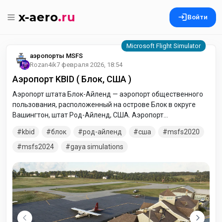
x-aero
.ru
Войти
аэропорты MSFS
Rozan4ik
7 февраля 2026, 18:54
Аэропорт KBID ( Блок, США )
Аэропорт штата Блок-Айленд — аэропорт общественного
пользования, расположенный на острове Блок в округе
Вашингтон, штат Род-Айленд, США. Аэропорт
принадлежит штату Род-Айленд. В первую очередь это
kbid
блок
род-айленд
сша
msfs2020
аэропорт авиации общего назначения, но есть также
регулярные рейсы до аэропорта штата Уэстерли.
msfs2024
gaya simulations