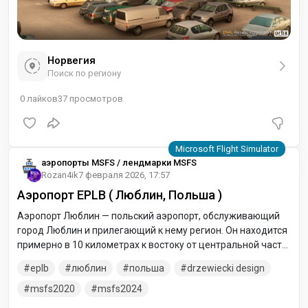
Норвегия
Поиск по региону
0
лайков
37
просмотров
аэропорты MSFS / лендмарки MSFS
Rozan4ik
7 февраля 2026, 17:57
Аэропорт EPLB ( Люблин, Польша )
Аэропорт Люблин — польский аэропорт, обслуживающий
город Люблин и прилегающий к нему регион. Он находится
примерно в 10 километрах к востоку от центральной части
Люблина, рядом с городом Свидник. Аэропорт имеет ВПП
eplb
люблин
польша
drzewiecki design
длиной в 2520 метров и терминал, способный
одновременно обслуживать 4 самолёта класса Boeing 737-
msfs2020
msfs2024
800.