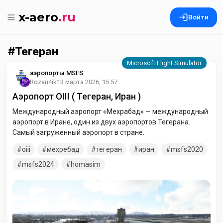
x-aero
.ru
Войти
Тегеран
аэропорты MSFS
Rozan4ik
13 марта 2026, 15:57
Аэропорт OIII ( Тегеран, Иран )
Международный аэропорт «Мехрабад» — международный
аэропорт в Иране, один из двух аэропортов Тегерана.
Самый загруженный аэропорт в стране.
oiii
мехребад
тегеран
иран
msfs2020
msfs2024
homasim