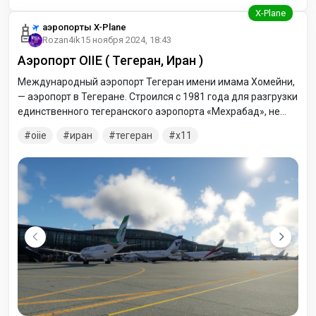
аэропорты X-Plane
Rozan4ik
15 ноября 2024, 18:43
Аэропорт OIIE ( Тегеран, Иран )
Международный аэропорт Тегеран имени имама Хомейни,
— аэропорт в Тегеране. Строился с 1981 года для разгрузки
единственного тегеранского аэропорта «Мехрабад», не
справляющегося с возросшим объёмом перевозок. Назван
oiie
иран
тегеран
x11
в честь Рухоллы Мусави Хомейни.