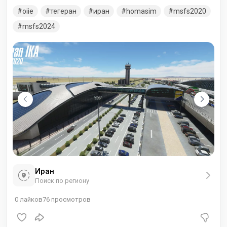
справляющегося с возросшим объёмом перевозок. Назван
oiie
тегеран
иран
homasim
msfs2020
в честь Рухоллы Мусави Хомейни.
msfs2024
Иран
Поиск по региону
0
лайков
76
просмотров