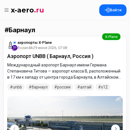
x-aero
.ru
Войти
Барнаул
аэропорты X-Plane
Rozan4ik
29 июня 2026, 07:08
Аэропорт UNBB ( Барнаул, Россия )
Международный аэропорт Барнаул имени Германа
Степановича Титова — аэропорт класса В, расположенный
в 17 км к западу от центра города Барнаула, в Алтайском
крае, вдоль Павловского тракта. Административно
unbb
барнаул
россия
алтай
x12
аэропорт является частью Барнаула. Является аэропортом
федерального значения.