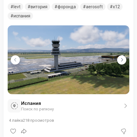
к деревне Форонда. Аэропорт имеет один терминал с
levt
витория
форонда
aerosoft
x12
тремя выходами на посадку, 7 стоек регистрации и 16
стоянок для средних и лёгких самолётов, а также взлётно-
испания
посадочную полосу категории II/III длиной 3,5 км. До того,
как был построен нынешний аэропорт, Витория-Гастейс
обслуживалась аэродромом в Сальбуруа. В 1970 году, в
связи с демографическим
Испания
Поиск по региону
4
лайка
218
просмотров