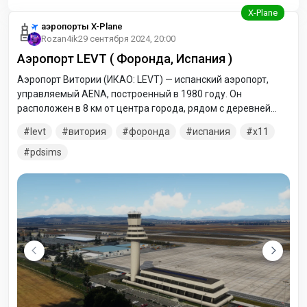
аэропорты X-Plane
Rozan4ik
29 сентября 2024, 20:00
Аэропорт LEVT ( Форонда, Испания )
Аэропорт Витории (ИКАО: LEVT) — испанский аэропорт,
управляемый AENA, построенный в 1980 году. Он
расположен в 8 км от центра города, рядом с деревней
Антесана-де-Форонда, поэтому он известен как аэропорт
levt
витория
форонда
испания
x11
Форонда. В этом аэропорту есть регулярные пассажирские
рейсы, выполняемые Ryanair, но в основном он
pdsims
используется для грузовых перевозок, летают такие
авиакомпании, как Swiftair, DHL и ASL Belgium. Это
четвертый грузовой аэропорт Испании по количеству
обработанных грузов. Помимо этого, аэропорт