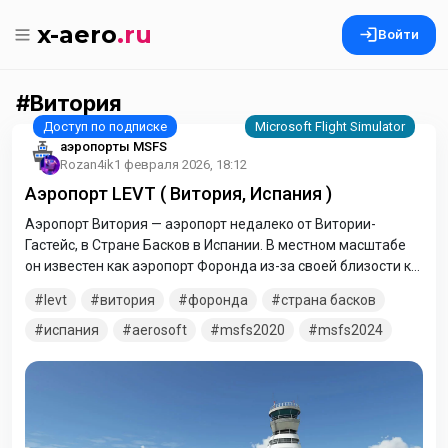
x-aero
.ru
Войти
Витория
аэропорты MSFS
Rozan4ik
1 февраля 2026, 18:12
Аэропорт LEVT ( Витория, Испания )
Аэропорт Витория — аэропорт недалеко от Витории-
Гастейс, в Стране Басков в Испании. В местном масштабе
он известен как аэропорт Форонда из-за своей близости к
деревне Форонда.
levt
витория
форонда
страна басков
испания
aerosoft
msfs2020
msfs2024