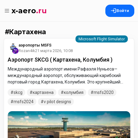
x-aero
.ru
Войти
Картахена
аэропорты MSFS
Rozan4ik
21 марта 2026, 10:08
Аэропорт SKCG ( Картахена, Колумбия )
Международный аэропорт имени Рафаэля Нуньеса—
международный аэропорт, обслуживающий карибский
портовый город Картахена, Колумбия. Это крупнейший
аэропорт в северном Карибском регионе страны по
skcg
картахена
колумбия
msfs2020
пассажиропотоку. Он расположен между Карибским
побережьем и болотом Сьенага-де-ла-Вирхен, в центре
msfs2024
v pilot designs
Креспо, района на севере Картахены. Аэропорт назван в
честь уроженца Картахены Рафаэля Нуньеса (1825–1894),
бывшего президента Колумбии, написавшего стихи к
национальному гимну Колумбии.