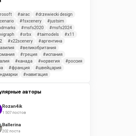
и
rosoft
airac
drzewiecki design
cenario
fsxcenery
justsim
ndmarks
msfs2020
msfs2024
vigraph
orbx
taimodels
x11
2
x22scenery
аргентина
азилия
великобритания
рмания
греция
испания
алия
канада
норвегия
россия
ша
франция
швейцария
ендмарки
навигация
улярные авторы
Rozan4ik
1 507 постов
Ballerina
202 поста