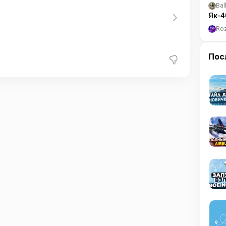
Bal
Як-4
Ro
Пос