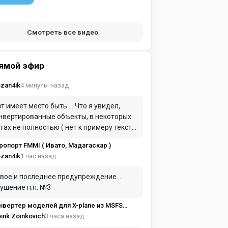
Смотреть все видео
ямой эфир
4 минуты назад
zan4ik
т имеет место быть.... Что я увидел,
нвертированные объекты, в некоторых
тах не полностью ( нет к примеру текста
терминале и еще в парочке мест ) Не
ропорт FMMI ( Ивато, Мадагаскар )
ставлены парковки ( начинаешь с
1 час назад
zan4ik
осы и только ), не заработали гейты.
тоге: Что бы получить качественную
вое и последнее предупреждение....
ну, вам все равно надо лезть в Wed, а
ушение п.п. №3
 желательно и в ModelConverterX, а
бще в идеале в связку
Planet+GeraOrthoPhoto+ApplyDecales и
2XP
3 часа назад
ink Zoinkovich
тить во всем этом чуде овермного