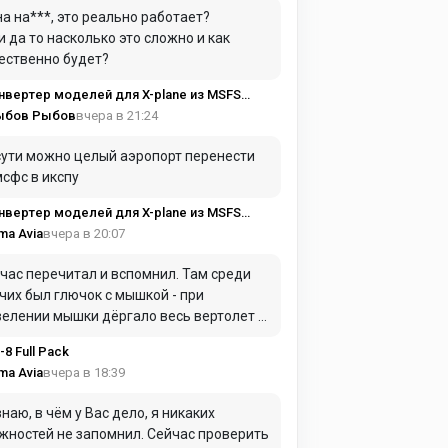
ов)
на на***, это реально работает?
и да то насколько это сложно и как
ественно будет?
2XP
вчера в 21:24
ыбов Рыбов
сути можно целый аэропорт перенести
мсфс в икспу
2XP
вчера в 20:07
ma Avia
час перечитал и вспомнил. Там среди
чих был глючок с мышкой - при
елении мышки дёргало весь вертолет и
щало рукоятку газа. Вероятно, там
-8 Full Pack
равильно работает (пересекается)
вчера в 18:39
ma Avia
ика управления мышкой и джойстиком. Я
да не нашел, в чём дело, а потом и вовсе
знаю, в чём у Вас дело, я никаких
сил, учитывая общее качество модели...
жностей не запомнил. Сейчас проверить
и я мышку не трогал, управлял только