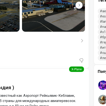
Тег
ae
es
la
na
x1
бр
ге
ит
с
л
Поп
ндия )
звестный как Аэропорт Рейкьявик-Кеблавик,
аб страны для международных авиаперевозок.