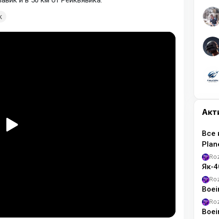
авик и в 50 км от Рейкьявика.
к
Акт
Все 
Pla
Ro
Як-4
Ro
Boei
Ro
Boei