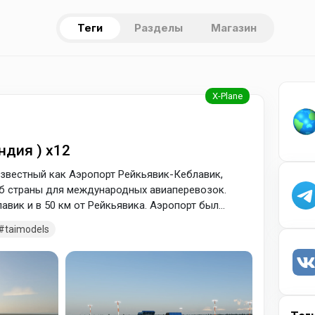
Теги
Разделы
Магазин
ндия ) x12
звестный как Аэропорт Рейкьявик-Кеблавик,
аб страны для международных авиаперевозок.
лавик и в 50 км от Рейкьявика. Аэропорт был
ировой войны в качестве замены небольшой
taimodels
ардюре на севере. Военно-воздушным силам
авике, способный принимать тяжёлые