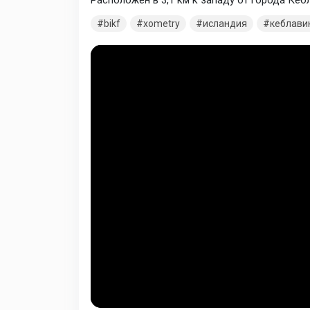
Расположен в 3,1 км к западу от города Кебл
bikf
xometry
исландия
кеблави