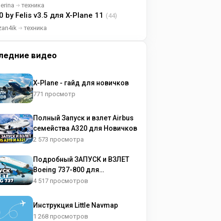
lerina
техника
0 by Felis v3.5 для X-Plane 11
(44)
zan4ik
техника
ледние видео
X-Plane - гайд для новичков
771 просмотр
Полный Запуск и взлет Airbus
семейства A320 для Новичков
2 573 просмотра
Подробный ЗАПУСК и ВЗЛЕТ
Boeing 737-800 для
НОВИЧКОВ
4 517 просмотров
Инструкция Little Navmap
1 268 просмотров