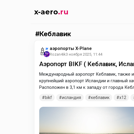
x-aero
.ru
Кеблавик
аэропорты X-Plane
Rozan4ik
3 ноября 2025, 11:44
Аэропорт BIKF ( Кеблавик, Исла
Международный аэропорт Кеблавик, также и
крупнейший аэропорт Исландии и главный х
Расположен в 3,1 км к западу от города Кеб
построен военными США во время Второй м
bikf
исландия
кеблавик
x12
британской взлетно-посадочной полосы в Г
Армии США был необходим аэродром в Кебл