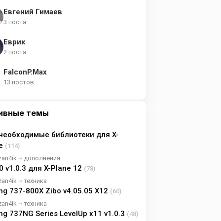
Евгений Гимаев
3 поста
Еврик
2 поста
FalconP.Max
13 постов
ивные темы
необходимые библиотеки для X-
ne
(114)
zan4ik
дополнения
0 v1.0.3 для X-Plane 12
(78)
zan4ik
техника
ng 737-800X Zibo v4.05.05 X12
(60)
zan4ik
техника
ng 737NG Series LevelUp x11 v1.0.3
(48)