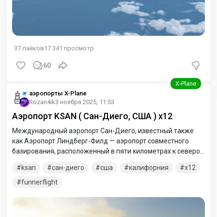
37
лайков
17 341
просмотр
60
аэропорты X-Plane
Rozan4ik
3 ноября 2025, 11:53
Аэропорт KSAN ( Сан-Диего, США ) x12
Международный аэропорт Сан-Диего, известный также
как Аэропорт Линдберг-Филд — аэропорт совместного
базирования, расположенный в пяти километрах к северо-
западу от центрального делового района в Сан-Диего, и в
ksan
сан-диего
сша
калифорния
x12
32 километрах к северу от государственной границы
Соединённых Штатов Америки с Мексикой. Особенностью
funnerflight
Аэропорта Сан-Диего является наличие в юго-восточном
секторе аэропорта базы Береговой охраны США (USCG) .
Поскольку база физически разделена с основной