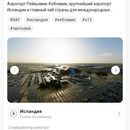
Аэропорт Рейкьявик-Кеблавик, крупнейший аэропорт
Исландии и главный хаб страны для международных
авиаперевозок. Расположен в 3,1 км к западу от города
bikf
исландия
кеблавик
x12
Кеблавик и в 50 км от Рейкьявика. Аэропорт был построен
военными США во время Второй мировой войны в
taimodels
качестве замены небольшой британской взлетно-
посадочной полосы в Гардюре на севере. Военно-
воздушным силам Армии США был необходим аэродром в
Кеблавике, способный принимать тяжёлые
Исландия
Поиск по региону
3
лайка
364
просмотра