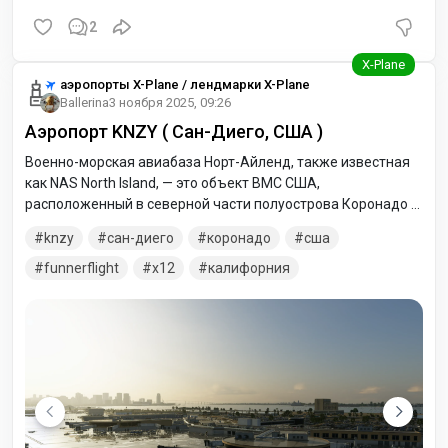
2
аэропорты X-Plane / лендмарки X-Plane
Ballerina
3 ноября 2025, 09:26
Аэропорт KNZY ( Сан-Диего, США )
Военно-морская авиабаза Норт-Айленд, также известная
как NAS North Island, — это объект ВМС США,
расположенный в северной части полуострова Коронадо в
заливе Сан-Диего в Сан-Диего, штат Калифорния. Она
knzy
сан-диего
коронадо
сша
является частью военно-морской базы Коронадо,
крупнейшего аэрокосмического и промышленного
funnerflight
x12
калифорния
комплекса ВМС США.