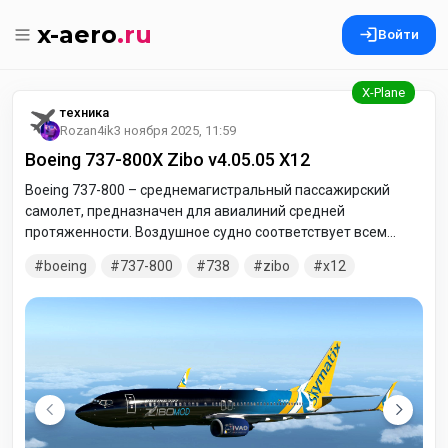
x-aero
.ru
Войти
техника
Rozan4ik
3 ноября 2025, 11:59
Boeing 737-800X Zibo v4.05.05 X12
Boeing 737-800 – среднемагистральный пассажирский
самолет, предназначен для авиалиний средней
протяженности. Воздушное судно соответствует всем
современным мировым требованиям по безопасности
boeing
737-800
738
zibo
x12
полетов и экологическим параметрам и может выполнять
полеты в воздушном пространстве России, Европы и
Америки. Обновлен до версии v4.05.05