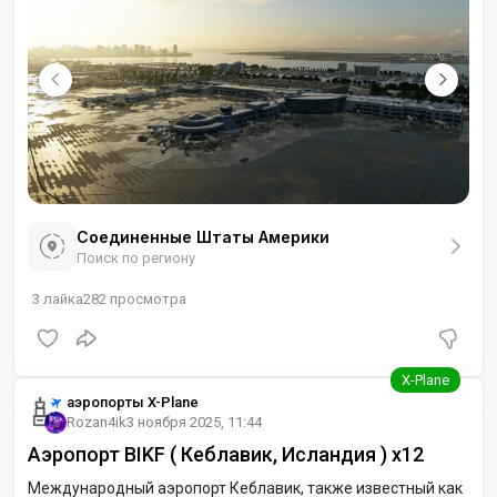
территорией аэродрома, то для того,
Соединенные Штаты Америки
Поиск по региону
3
лайка
282
просмотра
аэропорты X-Plane
Rozan4ik
3 ноября 2025, 11:44
Аэропорт BIKF ( Кеблавик, Исландия ) x12
Международный аэропорт Кеблавик, также известный как