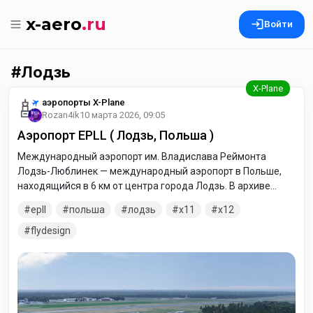
x-aero
.ru
Войти
Лодзь
аэропорты X-Plane
Rozan4ik
10 марта 2026, 09:05
Аэропорт EPLL ( Лодзь, Польша )
Международный аэропорт им. Владислава Реймонта
Лодзь-Люблинек — международный аэропорт в Польше,
находящийся в 6 км от центра города Лодзь. В архиве
версии для двух симуляторов X-Plane 11 X-Plane 12
epll
польша
лодзь
x11
x12
flydesign