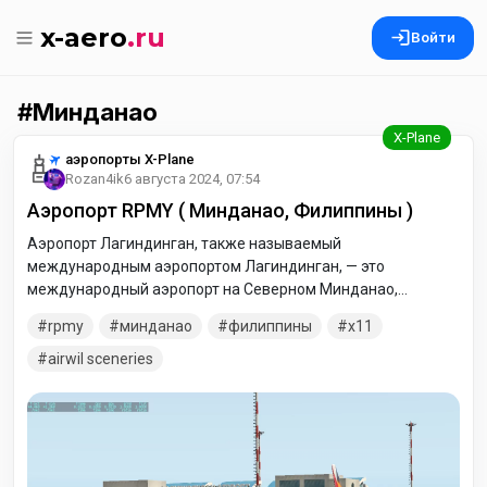
x-aero
.ru
Войти
Минданао
аэропорты X-Plane
Rozan4ik
6 августа 2024, 07:54
Аэропорт RPMY ( Минданао, Филиппины )
Аэропорт Лагиндинган, также называемый
международным аэропортом Лагиндинган, — это
международный аэропорт на Северном Минданао,
который обслуживает города Кагаян-де-Оро, Илиган и
rpmy
минданао
филиппины
x11
Марави, а также провинции Мисамис Восточный, Ланао-
дель-Норте и Букиднон на Филиппинах.
airwil sceneries