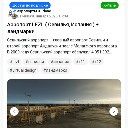
аэропорты X-Plane
Ballerina
30 января 2025, 07:34
Аэропорт LEZL ( Севилья, Испания ) +
лэндмарки
Севильский аэропорт — главный аэропорт Севильи и
второй аэропорт Андалусии после Малагского аэропорта.
В 2009 году Севильский аэропорт обслужил 4 051 392
пассажиров. Аэропорт имеет один терминал и одну
lezl
севилья
испания
x11
x12
взлётно-посадочную полосу.
virtual design
лэндмарки