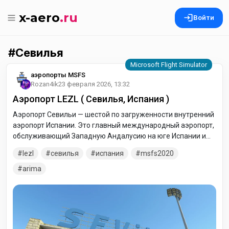
x-aero
.ru
Войти
Севилья
аэропорты MSFS
Rozan4ik
23 февраля 2026, 13:32
Аэропорт LEZL ( Севилья, Испания )
Аэропорт Севильи — шестой по загруженности внутренний
аэропорт Испании. Это главный международный аэропорт,
обслуживающий Западную Андалусию на юге Испании и
соседние провинции. Аэропорт имеет рейсы в 42 пункта
lezl
севилья
испания
msfs2020
назначения в Европе и Северной Африке и в 2019 году
обслужил около 7 миллионов пассажиров. Он служит базой
arima
для бюджетных перевозчиков Vueling и Ryanair. Он
находится в 10 км к востоку от центра Севильи и примерно
в 110 км к северо-востоку от Коста-де-ла-Лус.