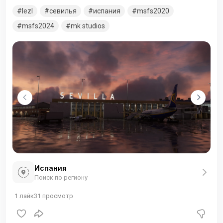
пассажиров. Аэропорт имеет один терминал и одну
lezl
севилья
испания
msfs2020
взлётно-посадочную полосу.
msfs2024
mk studios
Испания
Поиск по региону
1
лайк
31
просмотр