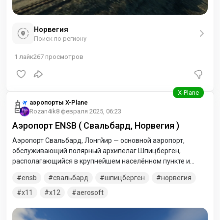
Норвегия
Поиск по региону
1
лайк
267
просмотров
аэропорты X-Plane
Rozan4ik
8 февраля 2025, 06:23
Аэропорт ENSB ( Свальбард, Норвегия )
Аэропорт Свальбард, Лонгйир — основной аэропорт,
обслуживающий полярный архипелаг Шпицберген,
располагающийся в крупнейшем населённом пункте и
административном центре норвежской провинции
ensb
свальбард
шпицберген
норвегия
Свальбард — Лонгйир.
x11
x12
aerosoft