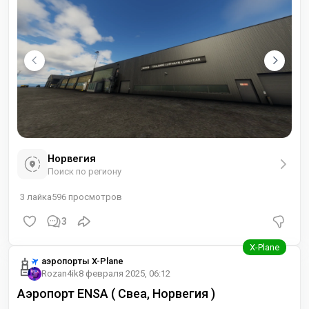
Норвегия
Поиск по региону
3
лайка
596
просмотров
3
аэропорты X-Plane
Rozan4ik
8 февраля 2025, 06:12
Аэропорт ENSA ( Свеа, Норвегия )