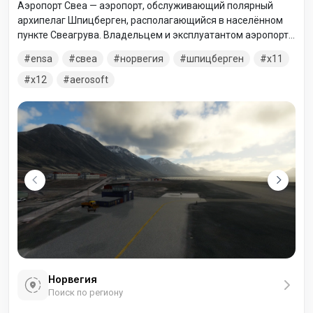
Аэропорт Свеа — аэропорт, обслуживающий полярный
архипелаг Шпицберген, располагающийся в населённом
пункте Свеагрува. Владельцем и эксплуатантом аэропорта
является норвежская угледобывающая компания «Store
ensa
свеа
норвегия
шпицберген
x11
Norske Spitsbergen Kulkompani».
x12
aerosoft
Норвегия
Поиск по региону