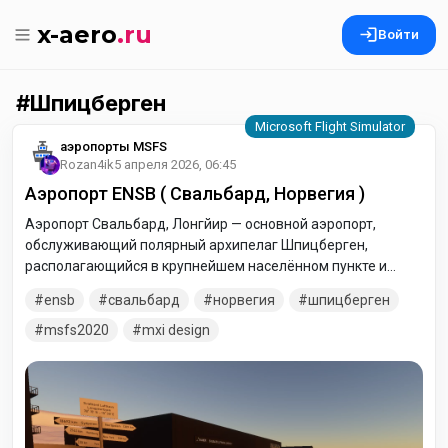
x-aero
.ru
Войти
Шпицберген
аэропорты MSFS
Rozan4ik
5 апреля 2026, 06:45
Аэропорт ENSB ( Свальбард, Норвегия )
Аэропорт Свальбард, Лонгйир — основной аэропорт,
обслуживающий полярный архипелаг Шпицберген,
располагающийся в крупнейшем населённом пункте и
административном центре норвежской провинции
ensb
свальбард
норвегия
шпицберген
Сва́льбард — Ло́нгйир.
msfs2020
mxi design