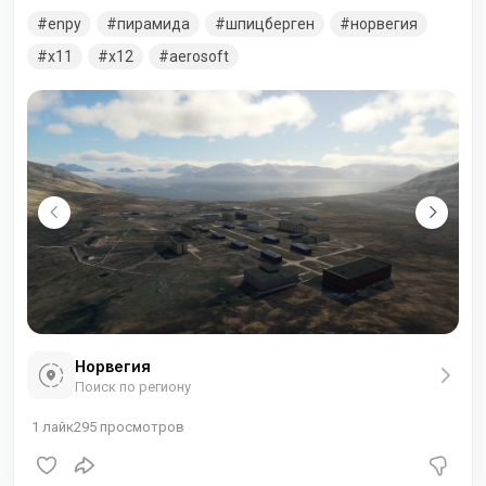
которой принадлежит шахтерский городок. Аэропорт
enpy
пирамида
шпицберген
норвегия
состоит из гравийной взлетно-посадочной полосы и
перрона размером 90 на 40 метров (300 на 130 футов) и
x11
x12
aerosoft
небольшого здания терминала. На перроне могут
разместиться до трех вертолетов. Полеты выполняются «в
звене» на двух вертолетах Ми-8. Рейсы выполняются в
вертолетную площадку Баренцбург, Хиродден и
Норвегия
Поиск по региону
1
лайк
295
просмотров