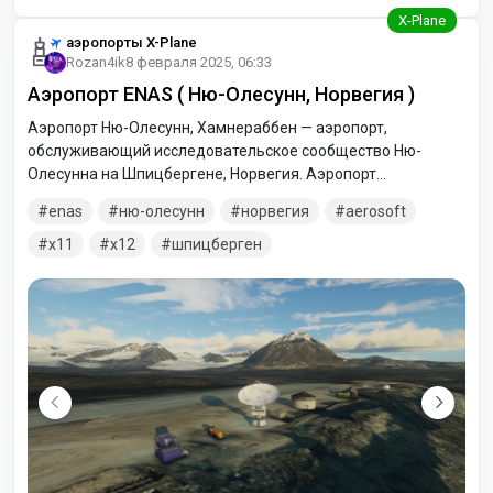
аэропорты X-Plane
Rozan4ik
8 февраля 2025, 06:33
Аэропорт ENAS ( Ню-Олесунн, Норвегия )
Аэропорт Ню-Олесунн, Хамнераббен — аэропорт,
обслуживающий исследовательское сообщество Ню-
Олесунна на Шпицбергене, Норвегия. Аэропорт
принадлежит компании Kings Bay, которой также
enas
ню-олесунн
норвегия
aerosoft
принадлежит корпоративный город. Единственные
доступные рейсы - это аэропорт Шпицбергена в Лонгйире,
x11
x12
шпицберген
который выполняется компанией Lufttransport два-четыре
раза в неделю на самолетах Dornier 228. Услуги
организованы как корпоративные чартеры, и билеты
доступны только после согласования с Kings Bay.