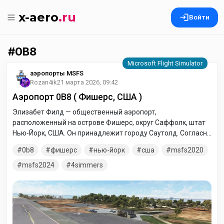
x-aero
.ru
Войти
0B8
аэропорты MSFS
Rozan4ik
21 марта 2026, 09:42
Аэропорт 0B8 ( Фишерс, США )
Элизабет Филд — общественный аэропорт,
расположенный на острове Фишерс, округ Саффолк, штат
Нью-Йорк, США. Он принадлежит городу Саутолд. Согласно
Национальному плану интегрированных систем
0b8
фишерс
нью-йорк
сша
msfs2020
аэропортов FAA на 2009–2013 годы, Элизабет Филд
классифицируется как аэропорт авиации общего
msfs2024
4simmers
назначения.