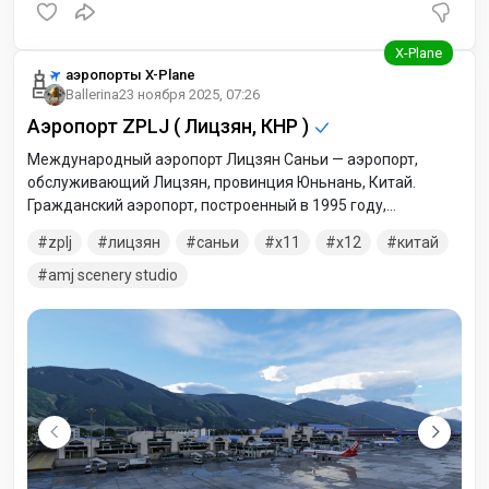
аэропорты X-Plane
Ballerina
23 ноября 2025, 07:26
Аэропорт ZPLJ ( Лицзян, КНР )
Международный аэропорт Лицзян Саньи — аэропорт,
обслуживающий Лицзян, провинция Юньнань, Китай.
Гражданский аэропорт, построенный в 1995 году,
находится в 25 км к югу от города. В архиве версии для
zplj
лицзян
саньи
x11
x12
китай
двух симуляторов. Версия для X-Plane 12 модифицирована
- добавлена фотоподложка аэродрома и его окрестностей.
amj scenery studio