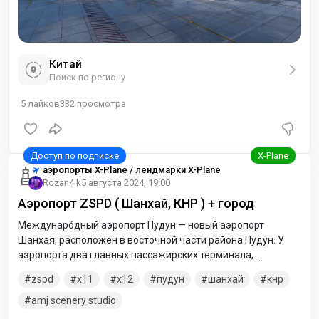
Китай
Поиск по региону
5
лайков
332
просмотра
аэропорты X-Plane / лендмарки X-Plane
Rozan4ik
5 августа 2024, 19:00
Аэропорт ZSPD ( Шанхай, КНР ) + город
Междунаро́дный аэропорт Пудун — новый аэропорт
Шанхая, расположен в восточной части района Пудун. У
аэропорта два главных пассажирских терминала,
окружённых с обеих сторон тремя параллельными
zspd
x11
x12
пудун
шанхай
кнр
взлётно-посадочными полосами.
amj scenery studio