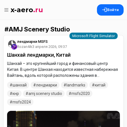
x-aero
.ru
Войти
AMJ Scenery Studio
лендмарки MSFS
Rozan4ik
3 апреля 2026, 09:37
Шанхай лендмарки, Китай
Шанхай – это крупнейший город и финансовый центр
Китая. В центре Шанхая находится известная набережная
Вайтань, вдоль которой расположены здания в
колониальном стиле. К востоку от реки Хуанпу
шанхай
лендмарки
landmarks
китай
возвышаются небоскребы района Пудун, такие как
Шанхайская башня высотой 632 метра и телебашня
кнр
amj scenery studio
msfs2020
"Восточная жемчужина", которую легко отличить по
msfs2024
розовым кругам. Сад Юйюань представляет собой
классический китайский парк с традиционными беседками,
башнями и прудами.