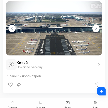
Китай
Поиск по региону
1
лайк
812
просмотров
+
Главная
Каналы
Видео
Эфир