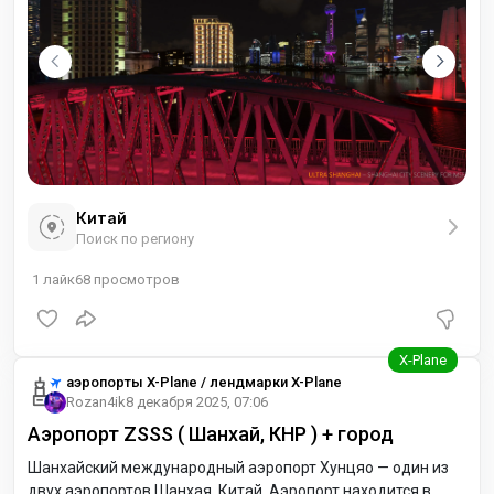
Китай
Поиск по региону
1
лайк
68
просмотров
аэропорты X-Plane / лендмарки X-Plane
Rozan4ik
8 декабря 2025, 07:06
Аэропорт ZSSS ( Шанхай, КНР ) + город
Шанхайский международный аэропорт Хунцяо — один из
двух аэропортов Шанхая, Китай. Аэропорт находится в