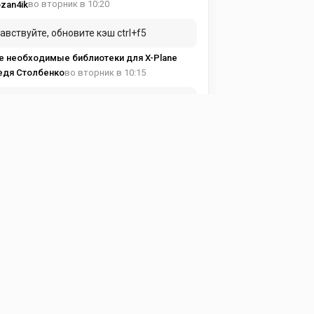
во вторник в 10:20
zan4ik
авствуйте, обновите кэш ctrl+f5
е необходимые библиотеки для X-Plane
во вторник в 10:15
едя Столбенко
вуйте купил подписку а доступа к
тному кантента нет
е необходимые библиотеки для X-Plane
в понедельник в 19:17
ma Avia
и можно, чуть подробнее!
ght Factor - Airbus A350 1.7.4
в понедельник в 15:53
eg197095
астройках самолета надо выставить !
ght Factor - Airbus A350 1.7.4