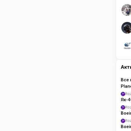
Акт
Все 
Pla
Ro
Як-4
Ro
Boei
Ro
Boei