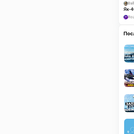
Bal
Як-4
Ro
Пос