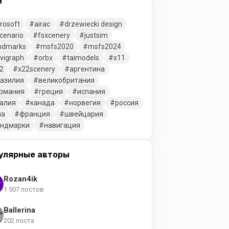
и
rosoft
airac
drzewiecki design
cenario
fsxcenery
justsim
ndmarks
msfs2020
msfs2024
vigraph
orbx
taimodels
x11
2
x22scenery
аргентина
азилия
великобритания
рмания
греция
испания
алия
канада
норвегия
россия
ша
франция
швейцария
ендмарки
навигация
улярные авторы
Rozan4ik
1 507 постов
Ballerina
202 поста