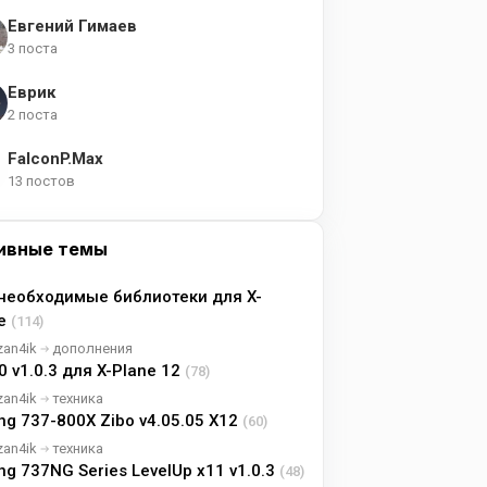
Евгений Гимаев
3 поста
Еврик
2 поста
FalconP.Max
13 постов
ивные темы
необходимые библиотеки для X-
ne
(114)
zan4ik
дополнения
0 v1.0.3 для X-Plane 12
(78)
zan4ik
техника
ng 737-800X Zibo v4.05.05 X12
(60)
zan4ik
техника
ng 737NG Series LevelUp x11 v1.0.3
(48)