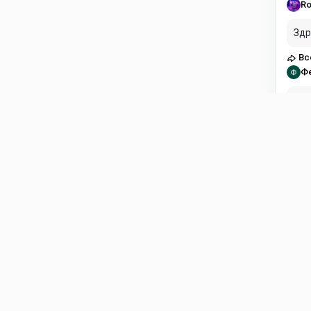
Ro
Здр
Вс
Ф
Здравст
пла
Вс
Di
Есл
Fli
ol
в н
Fli