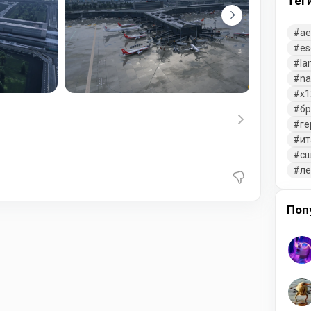
Тег
ae
es
la
na
x1
бр
ге
ит
с
л
Поп