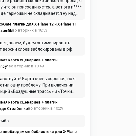
ая те разница сколько знаков вопроса , я
у что он присоединяется, а вот эта п****
иде гармошки не складывается ну над
дом в самолет для герметики я это имел
toGate плагин для X-Plane 12 и X-Plane 11
ду
во вторник в 18:53
zan4ik
вет, знаем, будем оптимизировать…
т версии слоев заблокированы в рф
вая карта сценариев + плагин
во вторник в 18:49
ncy^
авствуйте! Карта очень хорошая, но я
етил одну проблему. При включении
ций «Воздушные трассы» и «Точки
AC» они практически полностью
вая карта сценариев + плагин
имают оперативную память. Из-за этого
во вторник в 10:29
едя Столбенко
та начинает сильно зависать и работать
нь медленно.
сибо
е необходимые библиотеки для X-Plane