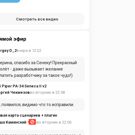
Смотреть все видео
ямой эфир
вчера в 12:22
rgey D_2
ерина, спасибо за Сенеку! Прекрасный
олёт - даже вызывает желание
латить разработчику за такое чудо!)
S Piper PA-34 Seneca II v2
во вторник в 22:58
ергей Чекмезов
, появился, видимо что то исправили.
вая карта сценариев + плагин
ша Каминский
во вторник в 22:06