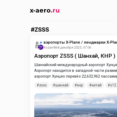
x-aero
.ru
ZSSS
аэропорты X-Plane / лендмарки X-Pla
Rozan4ik
8 декабря 2025, 07:06
Аэропорт ZSSS ( Шанхай, КНР ) 
Шанхайский международный аэропорт Хунцяо
Аэропорт находится в западной части разви
аэропорт Хунцяо перевёз 22,632,962 пассажи
пассажирообороту. В архиве версии для дву
zsss
шанхай
кнр
китай
x12