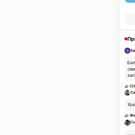
Пр
Se
Бал
сам
зап
CI
С
Ура
Жи
Го