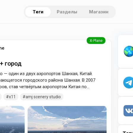
Теги
Разделы
Магазин
ne
+ город
 — один из двух аэропортов Шанхая, Китай.
вающегося городского района Шанхая. В 2007
ров, став четвёртым аэропортом Китая по
х симуляторов. Распаковывайте соответствующую.
x11
amj scenery studio