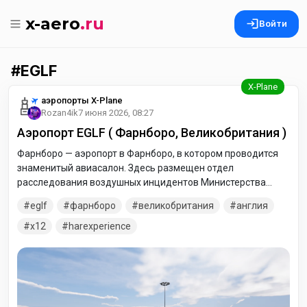
x-aero
.ru
Войти
EGLF
аэропорты X-Plane
Rozan4ik
7 июня 2026, 08:27
Аэропорт EGLF ( Фарнборо, Великобритания )
Фарнборо — аэропорт в Фарнборо, в котором проводится
знаменитый авиасалон. Здесь размещен отдел
расследования воздушных инцидентов Министерства
транспорта Великобритании. В архиве две версии
eglf
фарнборо
великобритания
англия
аэропорта: стандартный и режим авиашоу.
x12
harexperience