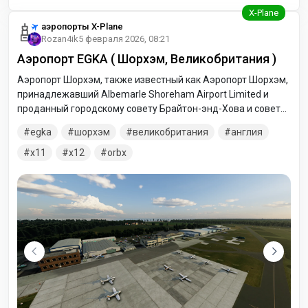
аэропорты X-Plane
Rozan4ik
5 февраля 2026, 08:21
Аэропорт EGKA ( Шорхэм, Великобритания )
Аэропорт Шорхэм, также известный как Аэропорт Шорхэм,
принадлежавший Albemarle Shoreham Airport Limited и
проданный городскому совету Брайтон-энд-Хова и совету
округа Уэртинг в июле 2006, аэропорт, находящийся в 2 км
egka
шорхэм
великобритания
англия
к западу от Шорем-бай-Си и к востоку от Лансинга,
Западный Суссекс, рядом с Брайтоном.
x11
x12
orbx