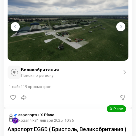
Великобритания
Поиск по региону
1
лайк
119
просмотров
аэропорты X-Plane
Rozan4ik
31 января 2025, 10:36
Аэропорт EGGD ( Бристоль, Великобритания )