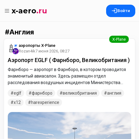
x-aero
.ru
Войти
Англия
аэропорты X-Plane
Rozan4ik
7 июня 2026, 08:27
Аэропорт EGLF ( Фарнборо, Великобритания )
Фарнборо — аэропорт в Фарнборо, в котором проводится
знаменитый авиасалон. Здесь размещен отдел
расследования воздушных инцидентов Министерства
транспорта Великобритании. В архиве две версии
eglf
фарнборо
великобритания
англия
аэропорта: стандартный и режим авиашоу.
x12
harexperience