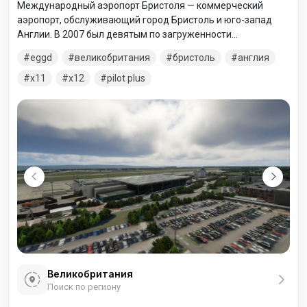
Международный аэропорт Бристоля — коммерческий
аэропорт, обслуживающий город Бристоль и юго-запад
Англии. В 2007 был девятым по загруженности
пассажирским аэропортом Великобритании, аэропорт
eggd
великобритания
бристоль
англия
обслужил 5 926 774 пассажиров и обеспечил 58 741
взлётов-посадок.
x11
x12
pilot plus
Великобритания
Поиск по региону