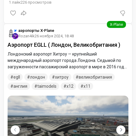
1
лайк
226
просмотров
аэропорты X-Plane
Rozan4ik
26 ноября 2024, 18:48
Аэропорт EGLL ( Лондон, Великобритания )
Лондонский аэропорт Хитроу — крупнейший
международный аэропорт города Лондона. Седьмой по
загруженности пассажирский аэропорт в мире в 2016 году,
и первый в Европе. Расположен в 25 км к западу от
egll
лондон
хитроу
великобритания
центрального Лондона. Включает 5 терминалов: один
грузовой и 4 пассажирских терминала.
англия
taimodels
x12
x11