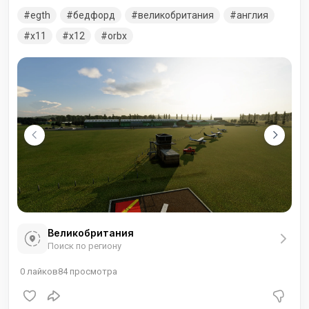
Шаттлворта, которая содержит большую действующую
egth
бедфорд
великобритания
англия
коллекцию старинных самолетов, автомобилей,
мотоциклов, сельскохозяйственных машин и
x11
x12
orbx
оборудования.
Великобритания
Поиск по региону
0
лайков
84
просмотра