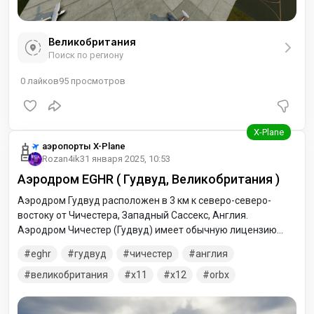
Великобритания
Поиск по региону
0
лайков
95
просмотров
аэропорты X-Plane
Rozan4ik
31 января 2025, 10:53
Аэродром EGHR ( Гудвуд, Великобритания )
Аэродром Гудвуд расположен в 3 км к северо-северо-
востоку от Чичестера, Западный Сассекс, Англия.
Аэродром Чичестер (Гудвуд) имеет обычную лицензию
CAA, которая разрешает полеты для общественного
eghr
гудвуд
чичестер
англия
транспорта пассажиров или для обучения пилотированию
в соответствии с разрешением лицензиата (Goodwood
великобритания
x11
x12
orbx
Road Racing Company Limited).