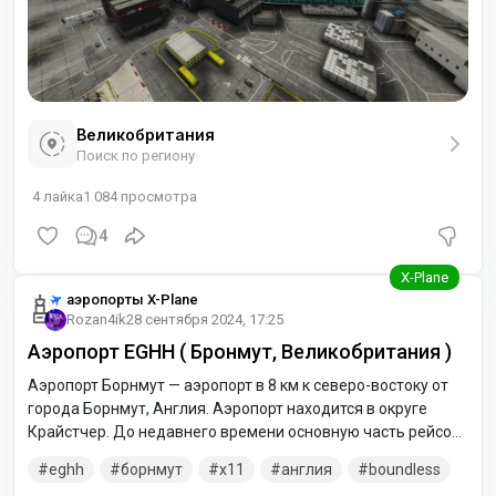
Великобритания
Поиск по региону
4
лайка
1 084
просмотра
4
аэропорты X-Plane
Rozan4ik
28 сентября 2024, 17:25
Аэропорт EGHH ( Бронмут, Великобритания )
Аэропорт Борнмут — аэропорт в 8 км к северо-востоку от
города Борнмут, Англия. Аэропорт находится в округе
Крайстчер. До недавнего времени основную часть рейсов
в аэропорту составляли чартеры, однако сейчас
eghh
борнмут
x11
англия
boundless
доминируют регулярные рейсы.