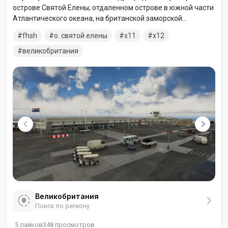
острове Святой Елены, отдаленном острове в южной части
Атлантического океана, на британской заморской
территории острова Святой Елены, Вознесения и Тристан-
fhsh
о. святой елены
x11
x12
да-Кунья. Строительство взлетно-посадочной полосы
было завершено в 2015 году, а аэропорт открылся в 2016
великобритания
году.
Великобритания
Поиск по региону
5
лайков
348
просмотров