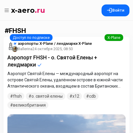
x-aero
.ru
Войти
FHSH
аэропорты X-Plane / лендмарки X-Plane
Ballerina
24 октября 2025, 08:50
Аэропорт FHSH - о. Святой Елены +
лендмарки
Аэропорт Святой Елены — международный аэропорт на
острове Святой Елены, удалённом острове в южной части
Атлантического океана, входящем в состав Британских
заморских территорий (острова Святой Елены, Вознесения
fhsh
о. святой елены
x12
cdb
и Тристан-да-Кунья). Строительство взлётно-посадочной
полосы было завершено в 2015 году, а аэропорт открылся в
великобритания
2016 году. Первый регулярный рейс был отложен, но рейсы
гражданской авиации, чартерные рейсы и рейсы
медицинской эвакуации были возобновлены с мая 2016
года. Аэропорт начал