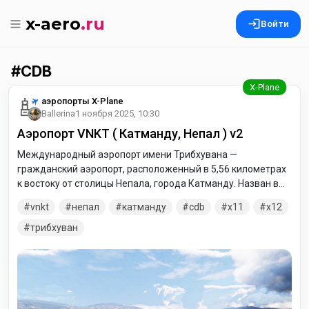
x-aero
.ru
Войти
CDB
аэропорты X-Plane
Ballerina
1 ноября 2025, 10:30
Аэропорт VNKT ( Катманду, Непал ) v2
Международный аэропорт имени Трибхувана —
гражданский аэропорт, расположенный в 5,56 километрах
к востоку от столицы Непала, города Катманду. Назван в
честь короля Непала Трибхувана. Аэропорт расположен на
vnkt
непал
катманду
cdb
x11
x12
высоте 1338 метров над уровнем моря и эксплуатирует
одну взлётно-посадочную полосу: 02/20 размерами 3050 х
трибхуван
45 метров с бетонным покрытием. Изначально аэропорт
назывался по местности, где расположен, — Гаучаран,
однако 15 июня 1955 года ему было дано имя
скончавшегося незадолго до того короля