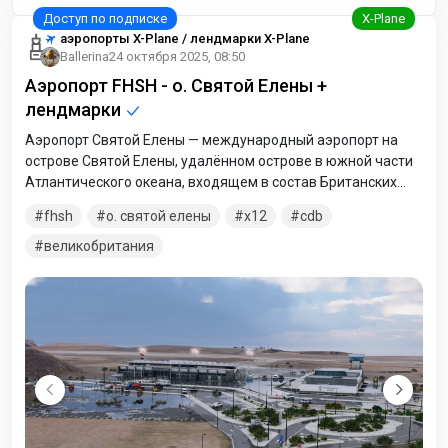
аэропорты X-Plane / лендмарки X-Plane
Ballerina
24 октября 2025, 08:50
Аэропорт FHSH - о. Святой Елены +
лендмарки
Аэропорт Святой Елены — международный аэропорт на
острове Святой Елены, удалённом острове в южной части
Атлантического океана, входящем в состав Британских
заморских территорий (острова Святой Елены, Вознесения
fhsh
о. святой елены
x12
cdb
и Тристан-да-Кунья). Строительство взлётно-посадочной
полосы было завершено в 2015 году, а аэропорт открылся в
великобритания
2016 году. Первый регулярный рейс был отложен, но рейсы
гражданской авиации, чартерные рейсы и рейсы
медицинской эвакуации были возобновлены с мая 2016
года. Аэропорт начал