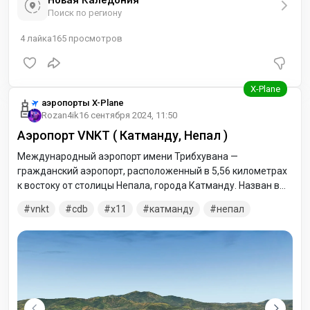
Поиск по региону
4
лайка
165
просмотров
аэропорты X-Plane
Rozan4ik
16 сентября 2024, 11:50
Аэропорт VNKT ( Катманду, Непал )
Международный аэропорт имени Трибхувана —
гражданский аэропорт, расположенный в 5,56 километрах
к востоку от столицы Непала, города Катманду. Назван в
честь короля Непала Трибхувана.
vnkt
cdb
x11
катманду
непал