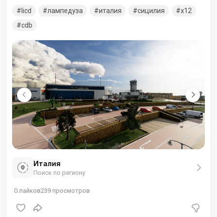
и достигает пика трафика в летний период, поскольку
licd
лампедуза
италия
сицилия
x12
несколько авиакомпаний выполняют рейсы,
ориентированные на туризм, на этот средиземноморский
cdb
остров.
Италия
Поиск по региону
0
лайков
239
просмотров