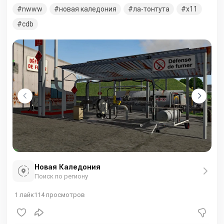
расположенный в муниципалитете Пайта в 52 километрах к
nwww
новая каледония
ла-тонтута
x11
северо-западу от города Нумеа
cdb
Новая Каледония
Поиск по региону
1
лайк
114
просмотров