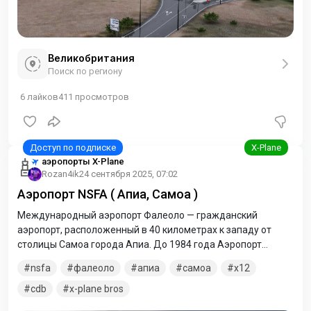
Великобритания
Поиск по региону
6
лайков
411
просмотров
аэропорты X-Plane
Rozan4ik
24 сентября 2025, 07:02
Аэропорт NSFA ( Апиа, Самоа )
Международный аэропорт Фалеоло — гражданский
аэропорт, расположенный в 40 километрах к западу от
столицы Самоа города Апиа. До 1984 года Аэропорт
Фалеоло принимал реактивные самолёты не крупнее
nsfa
фалеоло
апиа
самоа
x12
Boeing 737.
cdb
x-plane bros