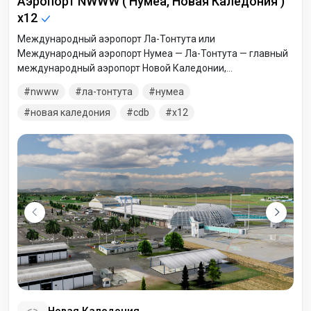
Аэропорт NWWW ( Нумеа, Новая Каледония )
x12
Международный аэропорт Ла-Тонтута или
Международный аэропорт Нумеа — Ла-Тонтута — главный
международный аэропорт Новой Каледонии,
расположенный в муниципалитете Пайта в 52 километрах к
nwww
ла-тонтута
нумеа
северо-западу от города Нумеа. Добавлены декали и
погодные эффекты на полигоны поверхностей
новая каледония
cdb
x12
Новая Каледония