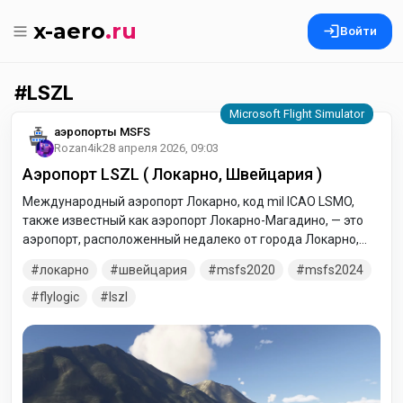
x-aero
.ru
Войти
LSZL
аэропорты MSFS
Rozan4ik
28 апреля 2026, 09:03
Аэропорт LSZL ( Локарно, Швейцария )
Международный аэропорт Локарно, код mil ICAO LSMO,
также известный как аэропорт Локарно-Магадино, — это
аэропорт, расположенный недалеко от города Локарно,
Тичино, Швейцария. Это смешанный гражданский и
локарно
швейцария
msfs2020
msfs2024
военный аэропорт.
flylogic
lszl