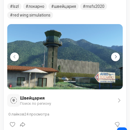
Тичино, Швейцария. Это смешанный гражданский и
lszl
локарно
швейцария
msfs2020
военный аэропорт.
red wing simulations
Швейцария
Поиск по региону
0
лайков
24
просмотра