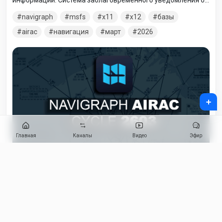
информации. Система заблаговременного уведомления об
изменениях аэронавигационных данных по единой
navigraph
msfs
x11
x12
базы
таблице дат вступления их в силу. Представляет собой
установленный график обновления всех
airac
навигация
март
2026
аэронавигационных данных в т.ч. бортовых навигационных
баз данных для FMC. В соответствии с этим графиком,
аэронавигационная информация обновляется каждые 28
дней – таким образом, в каждом году 13 циклов
+
Главная
Каналы
Видео
Эфир
21
лайк
2 246
просмотров
8