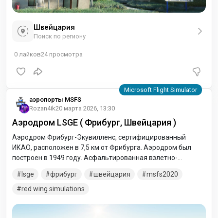
Швейцария
Поиск по региону
0
лайков
24
просмотра
аэропорты MSFS
Rozan4ik
20 марта 2026, 13:30
Аэродром LSGE ( Фрибург, Швейцария )
Аэродром Фрибург-Экувилленс, сертифицированный
ИКАО, расположен в 7,5 км от Фрибурга. Аэродром был
построен в 1949 году. Асфальтированная взлетно-
посадочная полоса 09/27 длиной 800 м (2625 футов) была
lsge
фрибург
швейцария
msfs2020
построена в 1986 году. Пролетите над «регионом трех
озер». Отработайте ночные посадки по правилам
red wing simulations
визуальных полетов (VFR). Рельеф местности является
хорошей отправной точкой для посадки на ледник. В