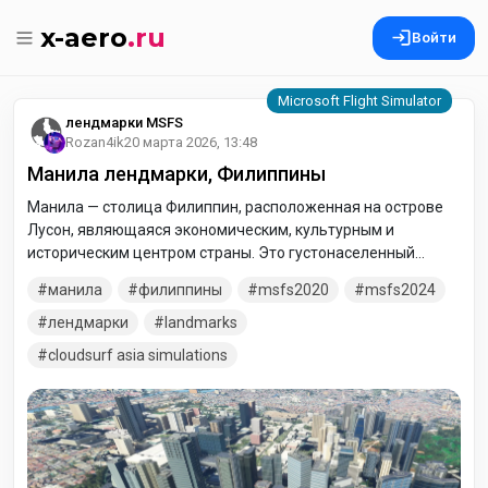
x-aero
.ru
Войти
лендмарки MSFS
Rozan4ik
20 марта 2026, 13:48
Манила лендмарки, Филиппины
Манила — столица Филиппин, расположенная на острове
Лусон, являющаяся экономическим, культурным и
историческим центром страны. Это густонаселенный
мегаполис, сочетающий колониальное наследие (район
манила
филиппины
msfs2020
msfs2024
Интрамурос) с современными небоскребами. Город служит
основными «воротами» для туристов, исследующих
лендмарки
landmarks
острова, предлагая богатый шопинг, парки и ночную жизнь.
cloudsurf asia simulations