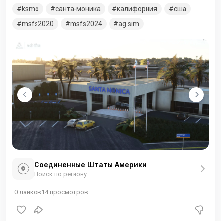
был открыт 15 апреля 1923 года, что делает его одним из
ksmo
санта-моника
калифорния
сша
старейших аэропортов США, и одним из ведущих
аэропортов общей авиации в мире.
msfs2020
msfs2024
ag sim
Соединенные Штаты Америки
Поиск по региону
0
лайков
14
просмотров