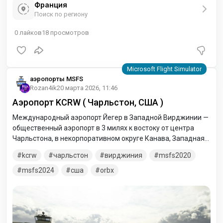
Франция
Поиск по региону
0
лайков
18
просмотров
аэропорты MSFS
Rozan4ik
20 марта 2026, 11:46
Аэропорт KCRW ( Чарльстон, США )
Международный аэропорт Йегер в Западной Вирджинии —
общественный аэропорт в 3 милях к востоку от центра
Чарльстона, в некорпоративном округе Канава, Западная
Вирджиния, США. Он принадлежит Управлению
kcrw
чарльстон
вирджиния
msfs2020
регионального аэропорта Центральной Западной
Вирджинии.
msfs2024
сша
orbx