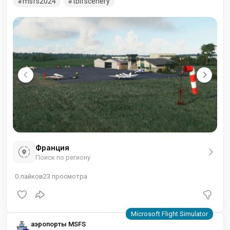
msfs2024
tblfscenery
Франция
Поиск по региону
0
лайков
23
просмотра
аэропорты MSFS