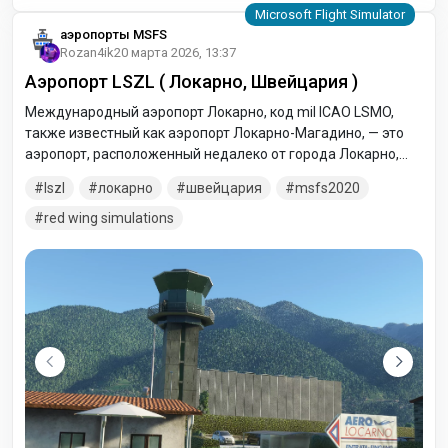
аэропорты MSFS
Rozan4ik
20 марта 2026, 13:37
Аэропорт LSZL ( Локарно, Швейцария )
Международный аэропорт Локарно, код mil ICAO LSMO,
также известный как аэропорт Локарно-Магадино, — это
аэропорт, расположенный недалеко от города Локарно,
Тичино, Швейцария. Это смешанный гражданский и
lszl
локарно
швейцария
msfs2020
военный аэропорт.
red wing simulations