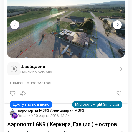
летний период наблюдается высокая активность
парашютистов.
Швейцария
Поиск по региону
0
лайков
16
просмотров
аэропорты MSFS / лендмарки MSFS
Rozan4ik
20 марта 2026, 13:24
Аэропорт LGKR ( Керкира, Греция ) + остров