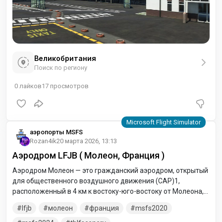
Великобритания
Поиск по региону
0
лайков
17
просмотров
аэропорты MSFS
Rozan4ik
20 марта 2026, 13:13
Аэродром LFJB ( Молеон, Франция )
Аэродром Молеон — это гражданский аэродром, открытый
для общественного воздушного движения (CAP)1,
расположенный в 4 км к востоку-юго-востоку от Молеона,
Дё-Севр, в регионе Нувель-Аквитания во Франции. Этот
lfjb
молеон
франция
msfs2020
аэродром используется для отдыха и туризма.