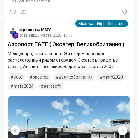
1
лайк
48
просмотров
аэропорты MSFS
Rozan4ik
20 марта 2026, 13:17
Аэропорт EGTE ( Эксетер, Великобритания )
Международный аэропорт Эксетер — аэропорт,
расположенный рядом с городом Эксетер в графстве
Девон, Англия. Пассажирооборот аэропорта в 2007
составил 1 024 730 пассажиров, и это был первый год,
egte
эксетер
великобритания
msfs2020
когда услугами аэропорта воспользовались более 1 млн
пассажиров использовал аэропорт.
msfs2024
aerosoft