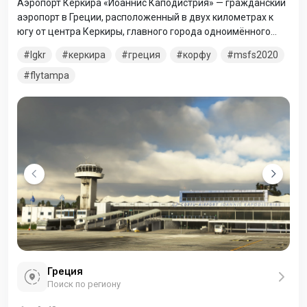
Аэропорт Керкира «Иоаннис Каподистрия» — гражданский
аэропорт в Греции, расположенный в двух километрах к
югу от центра Керкиры, главного города одноимённого
острова. Аэропорт обслуживает как регулярные, так и
lgkr
керкира
греция
корфу
msfs2020
чартерные сезонные рейсы.
flytampa
Греция
Поиск по региону