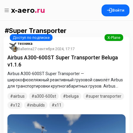
x-aero
.ru
Войти
Super Transporter
техника
Ballerina
27 сентября 2024, 17:17
Airbus A300-600ST Super Transporter Beluga
v1.1.6
Airbus A300-600ST Super Transporter —
широкофюзеляжный реактивный грузовой самолёт Airbus
для транспортировки крупногабаритных грузов. Airbus
проводит исследовательские работы по разработке
airbus
a300-600st
beluga
super transporter
следующей транспортной модели на базе Airbus A340. Так
же, как и для Beluga, в круг задач самолёта также входит
x12
inibuilds
x11
транспортировка компонентов A380 (хвостовая часть) из
Испании. В настоящее время эти части транспортируются с
большими трудностями кораблями и тяжёлыми тягачами в
Тулузу для окончательного монтажа.