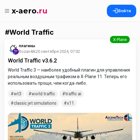
x-aero
.ru
Войти
World Traffic
плагины
Rozan4ik
20 сентября 2024, 07:02
World Traffic v3.6.2
World Traffic 3 — наиболее удобный плагин для управления
реальным воздушным трафиком в X-Plane 11. Теперь его
использовать проще, чем когда-либо.
wt3
world traffic
traffic ai
classic jet simulations
x11