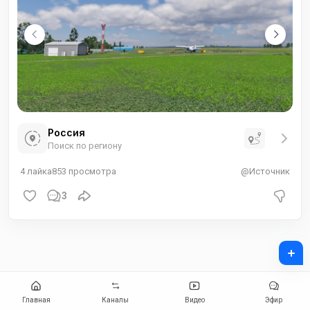
Россия
Поиск по региону
4
лайка
853
просмотра
@Источник
3
+
Главная
Каналы
Видео
Эфир