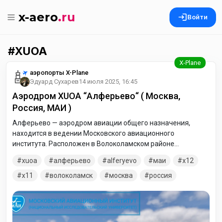
x-aero
.ru
Войти
XUOA
аэропорты X-Plane
Эдуард Сухарев
14 июля 2025, 16:45
Аэродром XUOA “Алферьево“ ( Москва,
Россия, МАИ )
Алферьево — аэродром авиации общего назначения,
находится в ведении Московского авиационного
института. Расположен в Волоколамском районе
Московской области. Учебно-авиационная база МАИ
xuoa
алферьево
alferyevo
маи
x12
«Алферьево», относится к спортивному типу аэродромов
России. До недавнего времени основными направлениями
x11
волоколамск
москва
россия
подготовки являлись: летно-эксплуатационная практика и
парашютная подготовка студентов. Проходя практику в
«Алферьево», студенты изучают азы пилотирования
самолётов, что позволяет будущим инженерам на