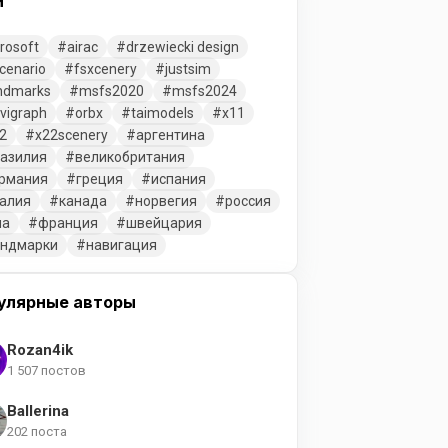
и
rosoft
airac
drzewiecki design
cenario
fsxcenery
justsim
ndmarks
msfs2020
msfs2024
vigraph
orbx
taimodels
x11
2
x22scenery
аргентина
азилия
великобритания
рмания
греция
испания
алия
канада
норвегия
россия
ша
франция
швейцария
ендмарки
навигация
улярные авторы
Rozan4ik
1 507 постов
Ballerina
202 поста