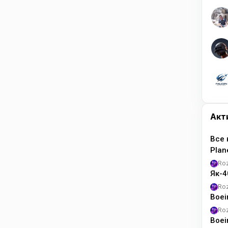
Акт
Все 
Pla
Ro
Як-4
Ro
Boei
Ro
Boei