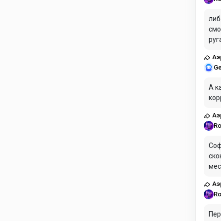
либ
смо
руг
Аэ
Ge
А к
кор
Аэ
Ro
Соф
ско
мес
на 
Аэ
рас
Ro
пол
В и
Пер
сце