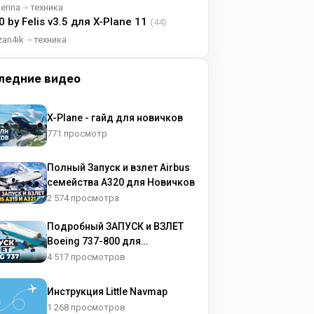
lerina
техника
0 by Felis v3.5 для X-Plane 11
(44)
zan4ik
техника
ледние видео
X-Plane - гайд для новичков
771 просмотр
Полный Запуск и взлет Airbus
семейства A320 для Новичков
2 574 просмотра
Подробный ЗАПУСК и ВЗЛЕТ
Boeing 737-800 для
НОВИЧКОВ
4 517 просмотров
Инструкция Little Navmap
1 268 просмотров