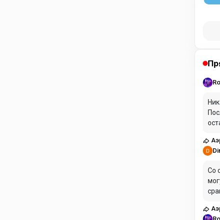
Пр
Ro
Ник
Пос
ост
кон
Аэ
ест
Di
Со 
мог
сра
Аэ
Ro