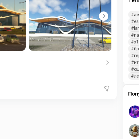
Тег
ae
es
la
na
x1
бр
ге
ит
с
л
Поп