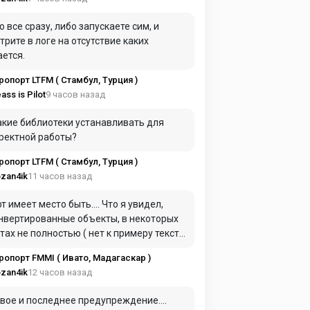
о все сразу, либо запускаете сим, и
трите в логе на отсутствие каких
ается.
ропорт LTFM ( Стамбул, Турция )
9 часов назад
ass is Pilot
акие библиотеки устанавливать для
ректной работы?
ропорт LTFM ( Стамбул, Турция )
11 часов назад
zan4ik
т имеет место быть.... Что я увидел,
нвертированные объекты, в некоторых
тах не полностью ( нет к примеру текста
терминале и еще в парочке мест ) Не
ропорт FMMI ( Ивато, Мадагаскар )
ставлены парковки ( начинаешь с
12 часов назад
zan4ik
осы и только ), не заработали гейты.
тоге: Что бы получить качественную
вое и последнее предупреждение....
ну, вам все равно надо лезть в Wed, а