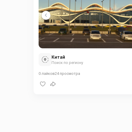
Китай
Поиск по региону
0
лайков
24
просмотра