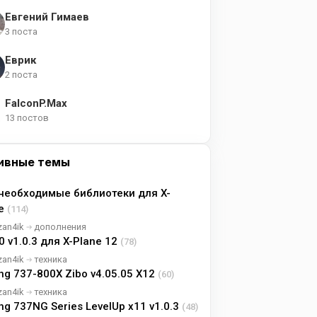
Евгений Гимаев
3 поста
Еврик
2 поста
FalconP.Max
13 постов
ивные темы
необходимые библиотеки для X-
ne
(114)
zan4ik
дополнения
0 v1.0.3 для X-Plane 12
(78)
zan4ik
техника
ng 737-800X Zibo v4.05.05 X12
(60)
zan4ik
техника
ng 737NG Series LevelUp x11 v1.0.3
(48)