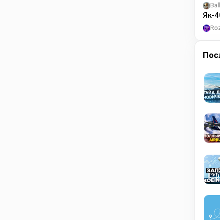
Bal
Як-4
Ro
Пос