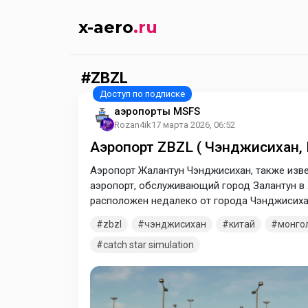
x-aero
.ru
ZBZL
аэропорты MSFS
Rozan4ik
17 марта 2026, 06:52
Аэропорт ZBZL ( Чэнджисихан, 
Аэропорт Жалантун Чэнджисихан, также изве
аэропорт, обслуживающий город Залантун в Х
расположен недалеко от города Чэнджисихан,
декабре 2016 года.
zbzl
чэнджисихан
китай
монго
catch star simulation