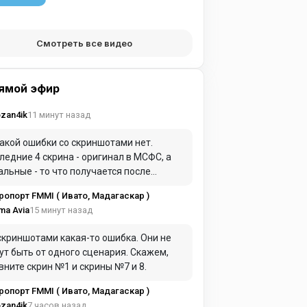
Смотреть все видео
ямой эфир
11 минут назад
zan4ik
акой ошибки со скриншотами нет.
ледние 4 скрина - оригинал в МСФС, а
альные - то что получается после
вертации в ХП.... И, кстати, в описании
ропорт FMMI ( Ивато, Мадагаскар )
ь об этом информация.
15 минут назад
ma Avia
скриншотами какая-то ошибка. Они не
ут быть от одного сценария. Скажем,
вните скрин №1 и скрины №7 и 8.
ропорт FMMI ( Ивато, Мадагаскар )
7 часов назад
zan4ik