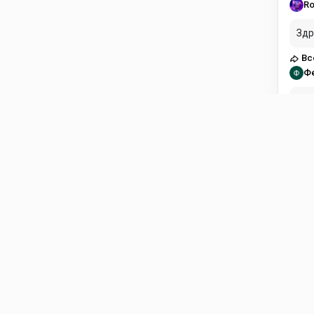
Ro
Здр
Вс
Ф
Здравст
пла
Вс
Di
Есл
Fli
ol
в н
Fli