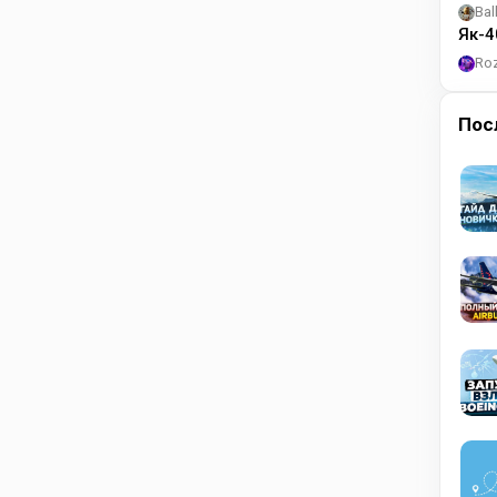
Bal
Як-4
Ro
Пос