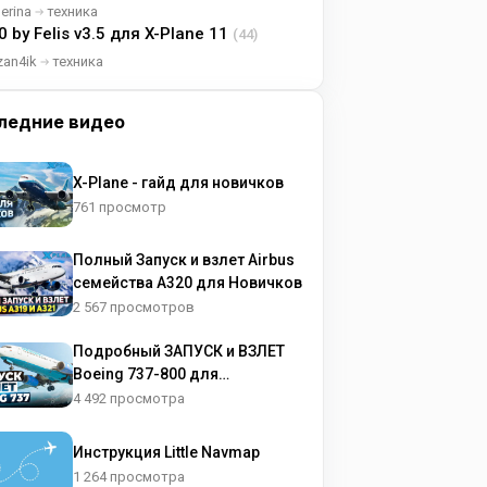
lerina
техника
0 by Felis v3.5 для X-Plane 11
(44)
zan4ik
техника
ледние видео
X-Plane - гайд для новичков
761 просмотр
Полный Запуск и взлет Airbus
семейства A320 для Новичков
2 567 просмотров
Подробный ЗАПУСК и ВЗЛЕТ
Boeing 737-800 для
НОВИЧКОВ
4 492 просмотра
Инструкция Little Navmap
1 264 просмотра