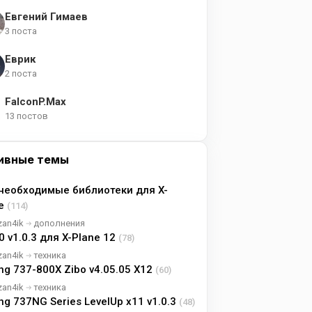
Евгений Гимаев
3 поста
Еврик
2 поста
FalconP.Max
13 постов
ивные темы
необходимые библиотеки для X-
ne
(114)
zan4ik
дополнения
0 v1.0.3 для X-Plane 12
(78)
zan4ik
техника
ng 737-800X Zibo v4.05.05 X12
(60)
zan4ik
техника
ng 737NG Series LevelUp x11 v1.0.3
(48)