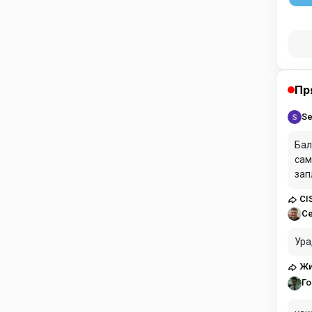
Пр
Se
Бал
сам
зап
CI
С
Ура
Жи
Го