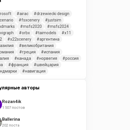
и
rosoft
airac
drzewiecki design
cenario
fsxcenery
justsim
ndmarks
msfs2020
msfs2024
vigraph
orbx
taimodels
x11
2
x22scenery
аргентина
азилия
великобритания
рмания
греция
испания
алия
канада
норвегия
россия
ша
франция
швейцария
ендмарки
навигация
улярные авторы
Rozan4ik
1 507 постов
Ballerina
202 поста