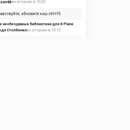
во вторник в 10:20
zan4ik
авствуйте, обновите кэш ctrl+f5
е необходимые библиотеки для X-Plane
во вторник в 10:15
едя Столбенко
вуйте купил подписку а доступа к
тному кантента нет
е необходимые библиотеки для X-Plane
в понедельник в 19:17
ma Avia
и можно, чуть подробнее!
ght Factor - Airbus A350 1.7.4
в понедельник в 15:53
eg197095
астройках самолета надо выставить !
ght Factor - Airbus A350 1.7.4