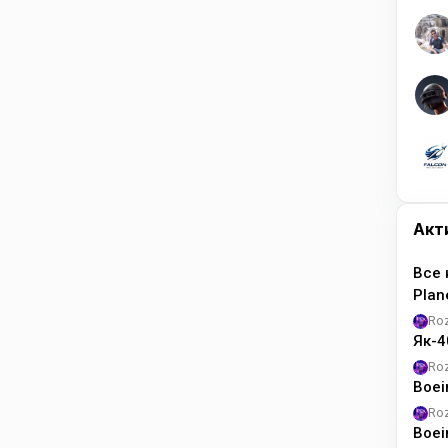
Акт
Все 
Pla
Ro
Як-4
Ro
Boei
Ro
Boei