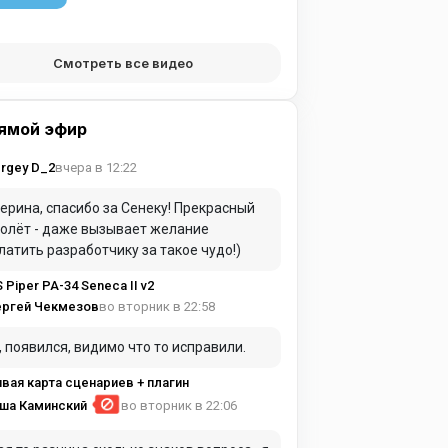
Смотреть все видео
ямой эфир
вчера в 12:22
rgey D_2
ерина, спасибо за Сенеку! Прекрасный
олёт - даже вызывает желание
латить разработчику за такое чудо!)
S Piper PA-34 Seneca II v2
во вторник в 22:58
ергей Чекмезов
, появился, видимо что то исправили.
вая карта сценариев + плагин
ша Каминский
во вторник в 22:06