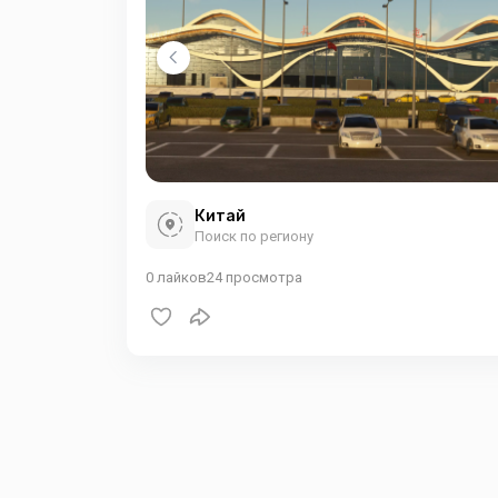
Китай
Поиск по региону
0
лайков
24
просмотра