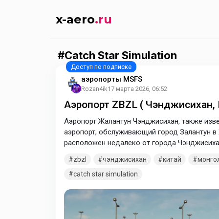
x-aero
.ru
Catch Star Simulation
аэропорты MSFS
Rozan4ik
17 марта 2026, 06:52
Аэропорт ZBZL ( Чэнджисихан, 
Аэропорт Жалантун Чэнджисихан, также изве
аэропорт, обслуживающий город Залантун в Х
расположен недалеко от города Чэнджисихан,
декабре 2016 года.
zbzl
чэнджисихан
китай
монго
catch star simulation