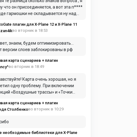
ая те разница сколько знаков вопроса , я
у что он присоединяется, а вот эта п****
иде гармошки не складывается ну над
дом в самолет для герметики я это имел
toGate плагин для X-Plane 12 и X-Plane 11
ду
во вторник в 18:53
zan4ik
вет, знаем, будем оптимизировать…
т версии слоев заблокированы в рф
вая карта сценариев + плагин
во вторник в 18:49
ncy^
авствуйте! Карта очень хорошая, но я
етил одну проблему. При включении
ций «Воздушные трассы» и «Точки
AC» они практически полностью
вая карта сценариев + плагин
имают оперативную память. Из-за этого
во вторник в 10:29
едя Столбенко
та начинает сильно зависать и работать
нь медленно.
сибо
е необходимые библиотеки для X-Plane