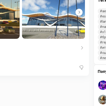
Тег
ae
es
la
na
x1
бр
ге
ит
с
л
Поп