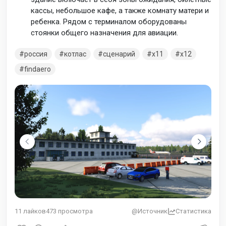
кассы, небольшое кафе, а также комнату матери и
ребенка. Рядом с терминалом оборудованы
стоянки общего
назначения для авиации.
россия
котлас
сценарий
x11
x12
findaero
11
лайков
473
просмотра
@Источник
Статистика