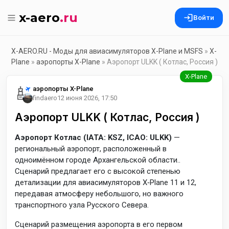
x-aero
.ru
Войти
X-AERO.RU - Моды для авиасимуляторов X-Plane и MSFS
»
X-
Plane
»
аэропорты X-Plane
» Аэропорт ULKK ( Котлас, Россия )
аэропорты X-Plane
findaero
12 июня 2026, 17:50
Аэропорт ULKK ( Котлас, Россия )
Аэропорт Котлас (IATA: KSZ, ICAO: ULKK)
—
региональный аэропорт, расположенный в
одноимённом городе Архангельской области.
.
Сценарий предлагает его с высокой степенью
детализации для авиасимуляторов X‑Plane 11 и 12,
передавая атмосферу небольшого, но важного
транспортного узла Русского Севера.
Сценарий размещения аэропорта в его первом