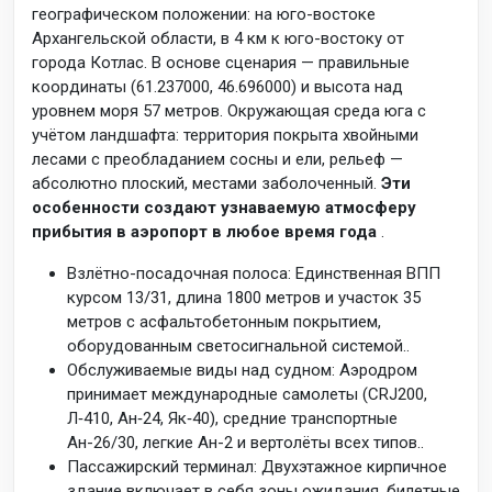
географическом положении: на юго-востоке
Архангельской области, в 4 км к юго-востоку от
города Котлас. В основе сценария — правильные
координаты (61.237000, 46.696000) и высота над
уровнем моря 57 метров
. Окружающая среда юга с
учётом ландшафта: территория покрыта хвойными
лесами с преобладанием сосны и ели, рельеф —
абсолютно плоский, местами заболоченный.
Эти
особенности создают узнаваемую атмосферу
прибытия в аэропорт в любое время года
.
Взлётно-посадочная полоса: Единственная ВПП
курсом 13/31, длина 1800 метров и участок 35
метров с асфальтобетонным покрытием,
оборудованным светосигнальной системой.
.
Обслуживаемые виды над судном: Аэродром
принимает международные самолеты (CRJ200,
Л‑410, Ан‑24, Як‑40), средние транспортные
Ан-26/30, легкие Ан-2 и вертолёты всех типов.
.
Пассажирский терминал: Двухэтажное кирпичное
здание включает в себя зоны ожидания, билетные