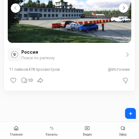
Россия
Поиск по региону
11
лайков
478
просмотров
@Источник
10
+
Главная
Каналы
Видео
Эфир