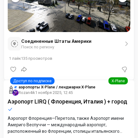
Соединенные Штаты Америки
Поиск по региону
1
лайк
135
просмотров
аэропорты X-Plane / лендмарки X-Plane
Rozan4ik
1 ноября 2025, 12:45
Аэропорт LIRQ ( Флоренция, Италия ) + город
Аэропорт Флоренция—Перетола, также Аэропорт имени
Америго Веспуччи — международный аэропорт,
расположенный во Флоренции, столицы итальянского
региона Тоскана. Это второй по пассажиропотоку