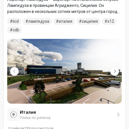
Лампедуза в провинции Агридженто, Сицилия. Он
расположен в нескольких сотнях метров от центра города
и достигает пика трафика в летний период, поскольку
licd
лампедуза
италия
сицилия
x12
несколько авиакомпаний выполняют рейсы,
ориентированные на туризм, на этот средиземноморский
cdb
остров.
Италия
Поиск по региону
0
лайков
239
просмотров