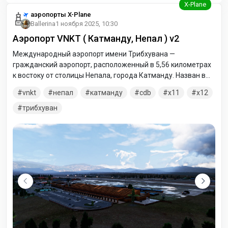
аэропорты X-Plane
Ballerina
1 ноября 2025, 10:30
Аэропорт VNKT ( Катманду, Непал ) v2
Международный аэропорт имени Трибхувана —
гражданский аэропорт, расположенный в 5,56 километрах
к востоку от столицы Непала, города Катманду. Назван в
честь короля Непала Трибхувана. Аэропорт расположен на
vnkt
непал
катманду
cdb
x11
x12
высоте 1338 метров над уровнем моря и эксплуатирует
одну взлётно-посадочную полосу: 02/20 размерами 3050 х
трибхуван
45 метров с бетонным покрытием. Изначально аэропорт
назывался по местности, где расположен, — Гаучаран,
однако 15 июня 1955 года ему было дано имя
скончавшегося незадолго до того короля