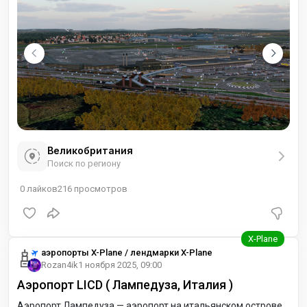
Великобритания
Поиск по региону
0
лайков
216
просмотров
аэропорты X-Plane / лендмарки X-Plane
Rozan4ik
1 ноября 2025, 09:00
Аэропорт LICD ( Лампедуза, Италия )
Аэропорт Лампедуза — аэропорт на итальянском острове