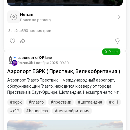
Непал
Поиск по региону
3
лайка
390
просмотров
аэропорты X-Plane
Rozan4ik
1 ноября 2025, 09:30
Аэропорт EGPK ( Прествик, Великобритания )
Аэропорт Глазго Прествик — международный аэропорт,
обслуживающий Глазго, находится к северу от города
Прествика в Саут-Эршире, Шотландия. Несмотря на то, что
официально аэропорт называется «Аэропорт Глазго
egpk
глазго
прествик
шотландия
x11
Прествик», так как находится в 46 км от Глазго, обычно
аэропорт называют Аэропорт Прествик. В архиве две
x12
boundless
великобритания
версии сцены: Для X-Plane 12 и X-Plane 11