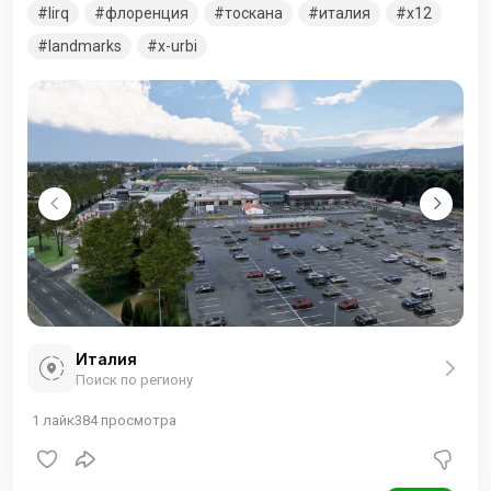
lirq
флоренция
тоскана
италия
x12
тосканский аэропорт после международного аэропорта
Пизы. Флоренция, столица итальянского региона Тоскана,
landmarks
x-urbi
славится произведениями искусства и архитектурой эпохи
Возрождения. Одна из главных достопримечательностей
города – кафедральный собор Дуомо. Его покрытый
черепицей купол был создан по проекту
Италия
Поиск по региону
1
лайк
384
просмотра