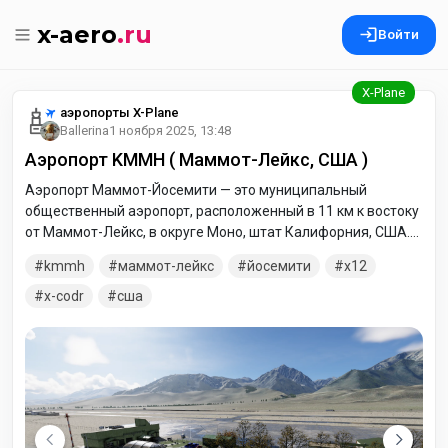
x-aero
.ru
Войти
аэропорты X-Plane
Ballerina
1 ноября 2025, 13:48
Аэропорт KMMH ( Маммот-Лейкс, США )
Аэропорт Маммот-Йосемити — это муниципальный
общественный аэропорт, расположенный в 11 км к востоку
от Маммот-Лейкс, в округе Моно, штат Калифорния, США.
Также известный как аэропорт Маммот-Лейкс или
kmmh
маммот-лейкс
йосемити
x12
аэропорт Маммот-Джун-Лейк, он в основном используется
гражданской авиацией, но также принимает регулярные
x-codr
сша
пассажирские рейсы, выполняемые одной авиакомпанией,
которая обслуживает аэропорт преимущественно в сезон
зимнего лыжного сезона. Дополнительные регулярные
пассажирские рейсы в район