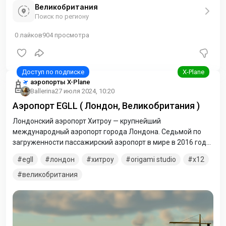
Великобритания
Поиск по региону
0
лайков
904
просмотра
аэропорты X-Plane
Ballerina
27 июля 2024, 10:20
Аэропорт EGLL ( Лондон, Великобритания )
Лондонский аэропорт Хитроу — крупнейший
международный аэропорт города Лондона. Седьмой по
загруженности пассажирский аэропорт в мире в 2016 году,
и первый в Европе. Расположен в 25 км к западу от
egll
лондон
хитроу
origami studio
x12
центрального Лондона. Включает 5 терминалов: один
грузовой и 4 пассажирских терминала.
великобритания