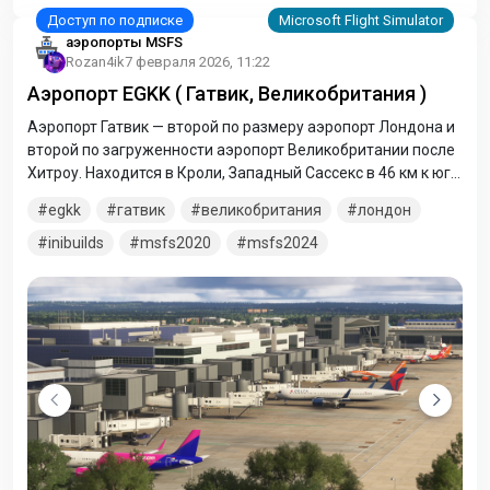
аэропорты MSFS
Rozan4ik
7 февраля 2026, 11:22
Аэропорт EGKK ( Гатвик, Великобритания )
Аэропорт Гатвик — второй по размеру аэропорт Лондона и
второй по загруженности аэропорт Великобритании после
Хитроу. Находится в Кроли, Западный Сассекс в 46 км к югу
от Лондона и 40 км к северу от Брайтона.
egkk
гатвик
великобритания
лондон
inibuilds
msfs2020
msfs2024