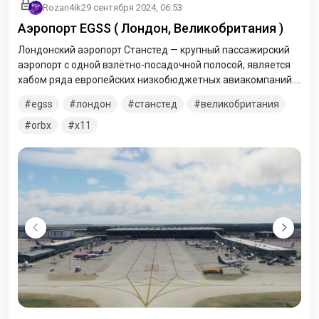
Rozan4ik
29 сентября 2024, 06:53
Аэропорт EGSS ( Лондон, Великобритания )
Лондонский аэропорт Станстед — крупный пассажирский
аэропорт с одной взлётно-посадочной полосой, является
хабом ряда европейских низкобюджетных авиакомпаний.
Расположен в районе Атлсфорд в английском графстве
egss
лондон
станстед
великобритания
Эссекс в 48 км на северо-восток от Лондона. Находится в 3
км от Бишопс Стортфорд и в 10 км от Харлоу.
orbx
x11