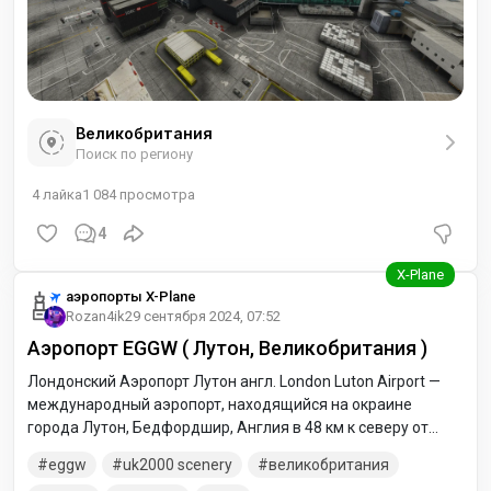
Великобритания
Поиск по региону
4
лайка
1 084
просмотра
4
аэропорты X-Plane
Rozan4ik
29 сентября 2024, 07:52
Аэропорт EGGW ( Лутон, Великобритания )
Лондонский Аэропорт Лутон англ. London Luton Airport —
международный аэропорт, находящийся на окраине
города Лутон, Бедфордшир, Англия в 48 км к северу от
Лондона. Аэропорт находится в 3 км от перехода 10a
eggw
uk2000 scenery
великобритания
автострады M1.