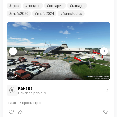
обслужил 514 685 пассажиров, а в 2011 году стал 20-м по
cyxu
лондон
онтарио
канада
загруженности в Канаде по количеству принятых
воздушных судов
msfs2020
msfs2024
fsimstudios
Канада
Поиск по региону
1
лайк
16
просмотров