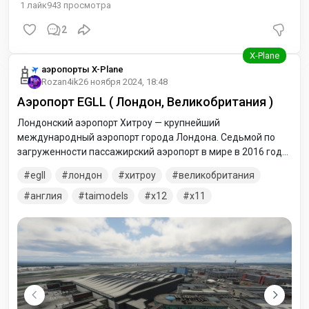
1
лайк
943
просмотра
2
аэропорты X-Plane
Rozan4ik
26 ноября 2024, 18:48
Аэропорт EGLL ( Лондон, Великобритания )
Лондонский аэропорт Хитроу — крупнейший
международный аэропорт города Лондона. Седьмой по
загруженности пассажирский аэропорт в мире в 2016 году,
и первый в Европе. Расположен в 25 км к западу от
egll
лондон
хитроу
великобритания
центрального Лондона. Включает 5 терминалов: один
грузовой и 4 пассажирских терминала.
англия
taimodels
x12
x11