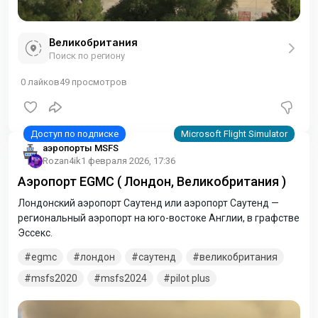
Великобритания
Поиск по региону
0
лайков
49
просмотров
аэропорты MSFS
Rozan4ik
1 февраля 2026, 17:36
Аэропорт EGMC ( Лондон, Великобритания )
Лондонский аэропорт Саутенд или аэропорт Саутенд —
региональный аэропорт на юго-востоке Англии, в графстве
Эссекс.
egmc
лондон
саутенд
великобритания
msfs2020
msfs2024
pilot plus