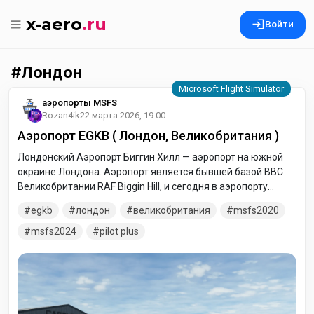
x-aero
.ru
Войти
Лондон
аэропорты MSFS
Rozan4ik
22 марта 2026, 19:00
Аэропорт EGKB ( Лондон, Великобритания )
Лондонский Аэропорт Биггин Хилл — аэропорт на южной
окраине Лондона. Аэропорт является бывшей базой ВВС
Великобритании RAF Biggin Hill, и сегодня в аэропорту
остались следы их пребывания.
egkb
лондон
великобритания
msfs2020
msfs2024
pilot plus