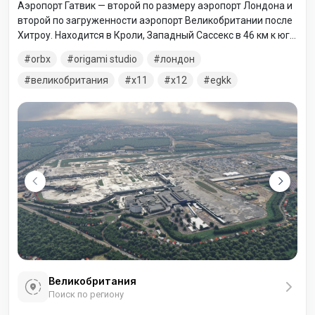
Аэропорт Гатвик — второй по размеру аэропорт Лондона и
второй по загруженности аэропорт Великобритании после
Хитроу. Находится в Кроли, Западный Сассекс в 46 км к югу
от Лондона и 40 км к северу от Брайтона.
orbx
origami studio
лондон
великобритания
x11
x12
egkk
Великобритания
Поиск по региону