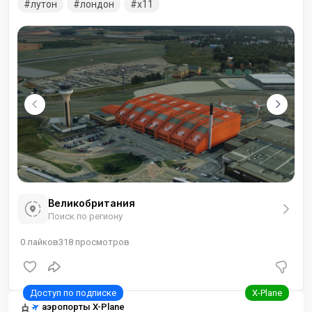
лутон
лондон
x11
Великобритания
Поиск по региону
0
лайков
318
просмотров
аэропорты X-Plane