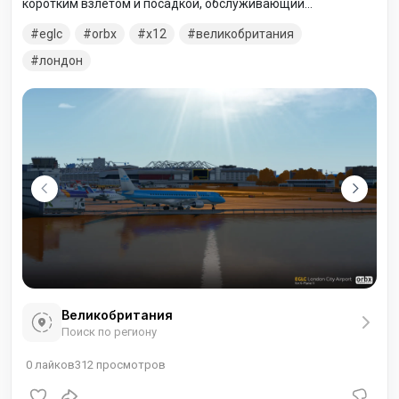
коротким взлётом и посадкой, обслуживающий
преимущественно деловые районы Лондона. Расположен
eglc
orbx
x12
великобритания
в районе Доклендс, Ньюэм в Восточном Лондоне, Англия, и
был построен компанией Mowlem в 1986—1987 годах.
лондон
Великобритания
Поиск по региону
0
лайков
312
просмотров