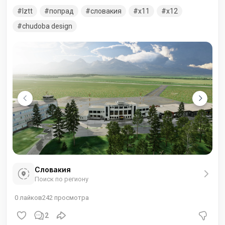
высоте 718 метров над уровнем моря, что на 150 м выше,
lztt
попрад
словакия
x11
x12
чем Аэропорт Инсбрука в Австрии, но на 989 м ниже, чем
Аэропорт Самедан в Швейцарии. Добавлена
chudoba design
фотоподложка аэродрома и прилегающей территории. В
архиве версии для двух симуляторов.
Словакия
Поиск по региону
0
лайков
242
просмотра
2