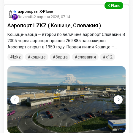
аэропорты X-Plane
Rozan4ik
2 апреля 2025, 07:14
Аэропорт LZKZ ( Кошице, Словакия )
Кошице-Барца — второй по величине аэропорт Словакии. В
2005 через аэропорт прошло 269 885 пассажиров.
Аэропорт открыт в 1950 году. Первая линия Кошице —
Прага открылась в 1955. В настоящее время в Кошицах
lzkz
кошице
барца
словакия
x12
четыре регулярных авиалинии, которые летают в Вену,
Прагу, Братиславу и Попрад-Татры. В туристический сезон
выполняются чартерные рейсы в страны
Средиземноморья.