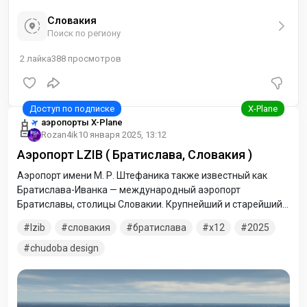
Словакия
Поиск по региону
2
лайка
388
просмотров
аэропорты X-Plane
Rozan4ik
10 января 2025, 13:12
Аэропорт LZIB ( Братислава, Словакия )
Аэропорт имени М. Р. Штефаника также известный как
Братислава-Иванка — международный аэропорт
Братиславы, столицы Словакии. Крупнейший и старейший
аэропорт страны. Располагается в деревне Иванка к
lzib
словакия
братислава
x12
2025
востоку от Братиславы. Назван в честь военного и
политического деятеля Милана Растислава Штефаника.
chudoba design