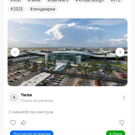
километрах к северо-западу от центральной части
чилийской столицы Сантьяго. Версия актуализирована.
2025
лендмарки
Добавлены лендмарки Сантьяго.
Чили
Поиск по региону
3
лайка
366
просмотров