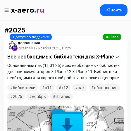
x-aero
.ru
Войти
2025
дополнения
Rozan4ik
17 ноября 2025, 07:29
Все необходимые библиотеки для X-Plane
Обновленный пак (11.01.26) всех необходимых библиотек
для авиасимуляторов X-Plane 12 X-Plane 11. Библиотеки
необходимы для корректной работы авторских сценариев,
сделанными энтузиастами авиасимулятора, а так же для
библиотеки
x11
x12
пак
обновление
большинства дополнений, созданных пользователями. В
данном архиве вы найдете все библиотеки, которые вам
2025
ноябрь
libraries
могут понадобиться. Для установки просто
разархивируйте содержимое архива в папку /Custom
Scenery симулятора X-Plane 11 или X-Plane 12. В
распакованном архиве вам нужно (при