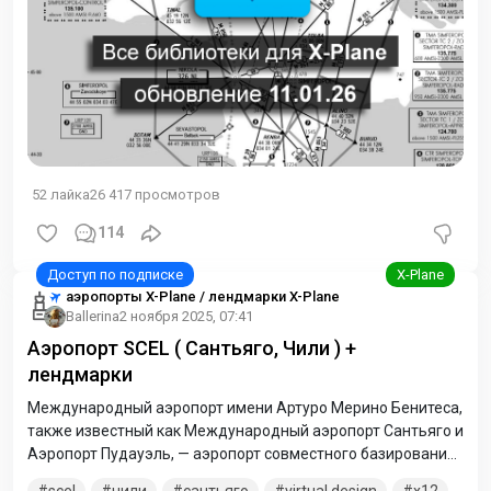
52
лайка
26 417
просмотров
114
аэропорты X-Plane / лендмарки X-Plane
Ballerina
2 ноября 2025, 07:41
Аэропорт SCEL ( Сантьяго, Чили ) +
лендмарки
Международный аэропорт имени Артуро Мерино Бенитеса,
также известный как Международный аэропорт Сантьяго и
Аэропорт Пудауэль, — аэропорт совместного базирования,
расположенный на территории коммуны Пудауэль в 15
scel
чили
сантьяго
virtual design
x12