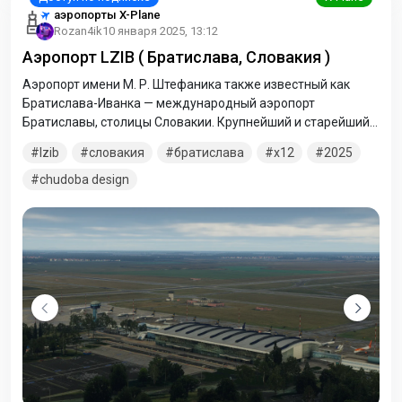
аэропорты X-Plane
Rozan4ik
10 января 2025, 13:12
Аэропорт LZIB ( Братислава, Словакия )
Аэропорт имени М. Р. Штефаника также известный как
Братислава-Иванка — международный аэропорт
Братиславы, столицы Словакии. Крупнейший и старейший
аэропорт страны. Располагается в деревне Иванка к
lzib
словакия
братислава
x12
2025
востоку от Братиславы. Назван в честь военного и
политического деятеля Милана Растислава Штефаника.
chudoba design