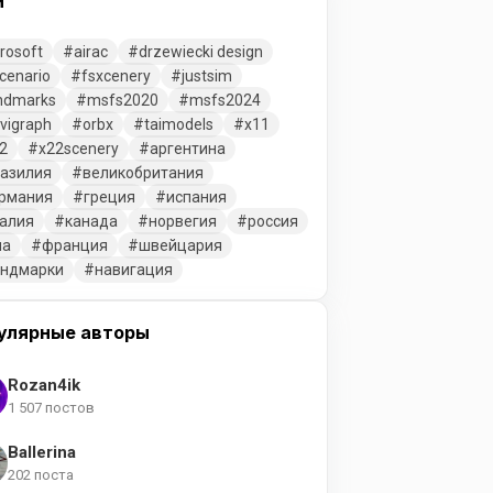
и
rosoft
airac
drzewiecki design
cenario
fsxcenery
justsim
ndmarks
msfs2020
msfs2024
vigraph
orbx
taimodels
x11
2
x22scenery
аргентина
азилия
великобритания
рмания
греция
испания
алия
канада
норвегия
россия
ша
франция
швейцария
ендмарки
навигация
улярные авторы
Rozan4ik
1 507 постов
Ballerina
202 поста