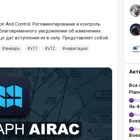
tion And Control. Регламентирование и контроль
благовременного уведомления об изменениях
е дат вступления их в силу. Представляет собой
навигационных данных в т.ч. бортовых
январь
x11
x12
навигация
етствии с этим графиком, аэронавигационная
таким образом, в каждом году 13
Акт
Все 
Pla
Ro
Як-4
Ro
Boei
Ro
Boei