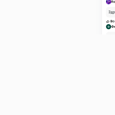
Ro
Здр
Вс
Ф
Здравст
пла
Вс
Di
Есл
Fli
ol
в н
Fli