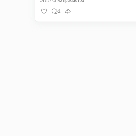
24
лайка
192
просмотра
2