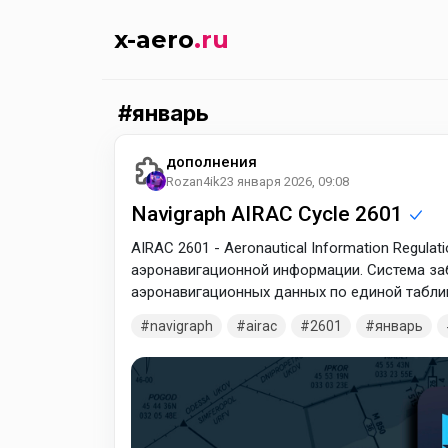
x-aero
.ru
январь
дополнения
Rozan4ik
23 января 2026, 09:08
Navigraph AIRAC Cycle 2601
AIRAC 2601 - Aeronautical Information Regula
аэронавигационной информации. Система за
аэронавигационных данных по единой таблиц
установленный график обновления всех аэро
navigraph
airac
2601
январь
навигационных баз данных для FMC. В соотв
информация обновляется каждые 28 дней – 