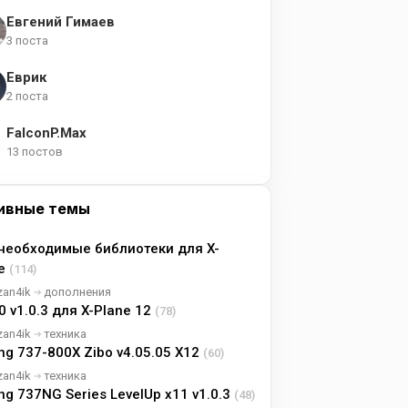
Евгений Гимаев
3 поста
Еврик
2 поста
FalconP.Max
13 постов
ивные темы
необходимые библиотеки для X-
ne
(114)
zan4ik
дополнения
0 v1.0.3 для X-Plane 12
(78)
zan4ik
техника
ng 737-800X Zibo v4.05.05 X12
(60)
zan4ik
техника
ng 737NG Series LevelUp x11 v1.0.3
(48)