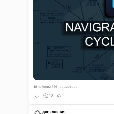
18
лайков
2 386
просмотров
10
дополнения