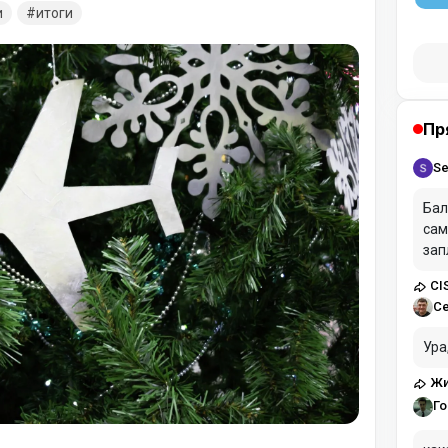
емы, обиды и недопонимания останутся в
и
итоги
ги уходящего 2025 года: На сайте
й прирост аудитории +35 пользователей За
Пр
Se
Бал
сам
зап
CI
С
Ура
Жи
Го