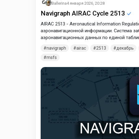
Ballerina
4 января 2026, 20:28
Navigraph AIRAC Cycle 2513
AIRAC 2513 - Aeronautical Information Regula
аэронавигационной информации. Система за
аэронавигационных данных по единой таблиц
установленный график обновления всех аэро
navigraph
airac
2513
декабрь
навигационных баз данных для FMC. В соотв
msfs
информация обновляется каждые 28 дней – 