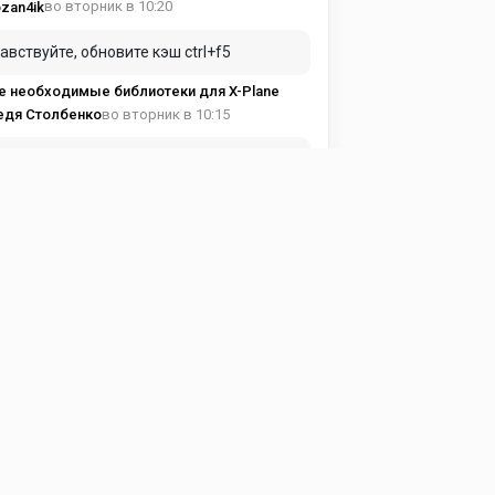
во вторник в 10:20
zan4ik
авствуйте, обновите кэш ctrl+f5
е необходимые библиотеки для X-Plane
во вторник в 10:15
едя Столбенко
вуйте купил подписку а доступа к
тному кантента нет
е необходимые библиотеки для X-Plane
в понедельник в 19:17
ma Avia
и можно, чуть подробнее!
ght Factor - Airbus A350 1.7.4
в понедельник в 15:53
eg197095
астройках самолета надо выставить !
ght Factor - Airbus A350 1.7.4