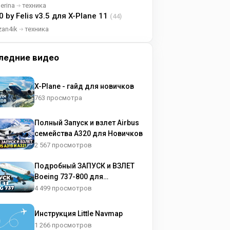
lerina
техника
0 by Felis v3.5 для X-Plane 11
(44)
zan4ik
техника
ледние видео
X-Plane - гайд для новичков
763 просмотра
Полный Запуск и взлет Airbus
семейства A320 для Новичков
2 567 просмотров
Подробный ЗАПУСК и ВЗЛЕТ
Boeing 737-800 для
НОВИЧКОВ
4 499 просмотров
Инструкция Little Navmap
1 266 просмотров