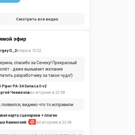
Смотреть все видео
ямой эфир
вчера в 12:22
rgey D_2
ерина, спасибо за Сенеку! Прекрасный
олёт - даже вызывает желание
латить разработчику за такое чудо!)
S Piper PA-34 Seneca II v2
во вторник в 22:58
ергей Чекмезов
, появился, видимо что то исправили.
вая карта сценариев + плагин
ша Каминский
во вторник в 22:06