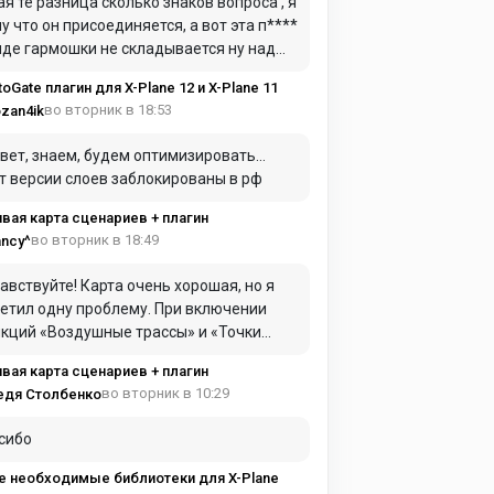
ая те разница сколько знаков вопроса , я
у что он присоединяется, а вот эта п****
иде гармошки не складывается ну над
дом в самолет для герметики я это имел
toGate плагин для X-Plane 12 и X-Plane 11
ду
во вторник в 18:53
zan4ik
вет, знаем, будем оптимизировать…
т версии слоев заблокированы в рф
вая карта сценариев + плагин
во вторник в 18:49
ncy^
авствуйте! Карта очень хорошая, но я
етил одну проблему. При включении
ций «Воздушные трассы» и «Точки
AC» они практически полностью
вая карта сценариев + плагин
имают оперативную память. Из-за этого
во вторник в 10:29
едя Столбенко
та начинает сильно зависать и работать
нь медленно.
сибо
е необходимые библиотеки для X-Plane