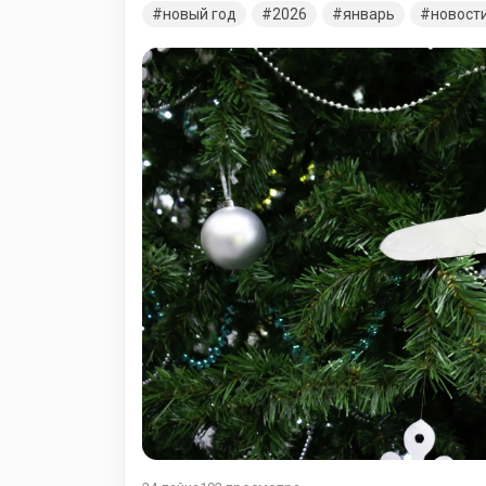
как можно меньше препятствий, а все пробл
новый год
2026
январь
новост
уходящем году! С Праздником! Подведем ито
зарегистрировано 13094 аккаунта Ежедневны