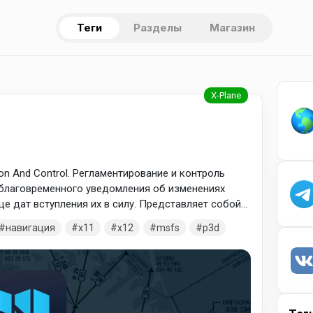
Теги
Разделы
Магазин
tion And Control. Регламентирование и контроль
благовременного уведомления об изменениях
е дат вступления их в силу. Представляет собой
навигационных данных в т.ч. бортовых
навигация
x11
x12
msfs
p3d
етствии с этим графиком, аэронавигационная
таким образом, в каждом году 13