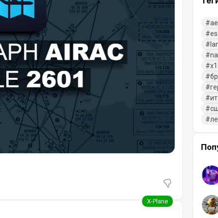
Тег
ae
es
la
na
x1
бр
ге
ит
с
л
Поп