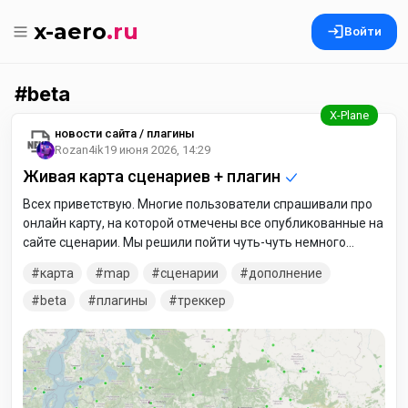
x-aero
.ru
Войти
beta
новости сайта / плагины
Rozan4ik
19 июня 2026, 14:29
Живая карта сценариев + плагин
Всех приветствую. Многие пользователи спрашивали про
онлайн карту, на которой отмечены все опубликованные на
сайте сценарии. Мы решили пойти чуть-чуть немного
дальше... Пока большинство задуманного в
карта
map
сценарии
дополнение
разработкеотладке, но онлайн карта со сценариями уже
выполняет свои функции поэтому имеет право быть
beta
плагины
треккер
опубликованной. Критика, предложения и вопросы
приветствуются. Перейти на карту: Добавлены
разноцветные маркеры Добавлен фильтр категорий
Добавлен фильтр активации отображения актуальных
трасс и