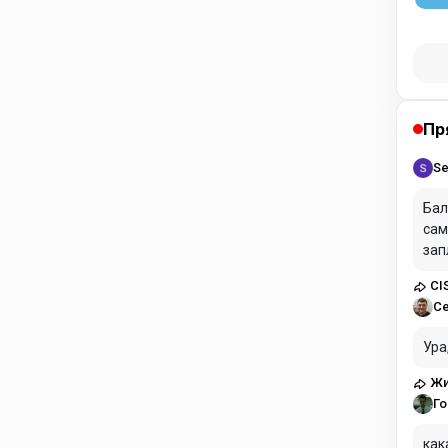
Пр
Se
Бал
сам
зап
CI
С
Ура
Жи
Го
как