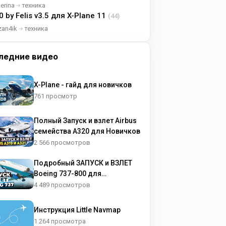
lerina
техника
0 by Felis v3.5 для X-Plane 11
(44)
zan4ik
техника
ледние видео
X-Plane - гайд для новичков
761 просмотр
Полный Запуск и взлет Airbus
семейства A320 для Новичков
2 566 просмотров
Подробный ЗАПУСК и ВЗЛЕТ
Boeing 737-800 для
НОВИЧКОВ
4 489 просмотров
Инструкция Little Navmap
1 264 просмотра