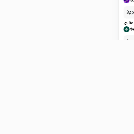
Ro
Здр
Вс
Ф
Здравст
пла
Вс
Di
Есл
Fli
ol
в н
Fli