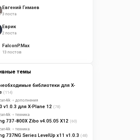
Евгений Гимаев
3 поста
Еврик
2 поста
FalconP.Max
13 постов
ивные темы
необходимые библиотеки для X-
ne
(114)
zan4ik
дополнения
0 v1.0.3 для X-Plane 12
(78)
zan4ik
техника
ng 737-800X Zibo v4.05.05 X12
(60)
zan4ik
техника
ng 737NG Series LevelUp x11 v1.0.3
(48)