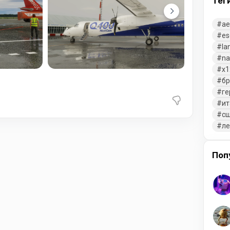
Тег
ae
es
la
na
x1
бр
ге
ит
с
л
Поп