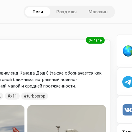
Теги
Разделы
Магазин
 Хэвилленд Канада Дэш 8 (также обозначается как
нтовой ближнемагистральный военно-
ний малой и средней протяжённости,
виастроительной компанией De Havilland Canada
2
x11
turboprop
емя Bombardier DHC-8 производится канадской
ospace, которая в 1992 году выкупила компанию