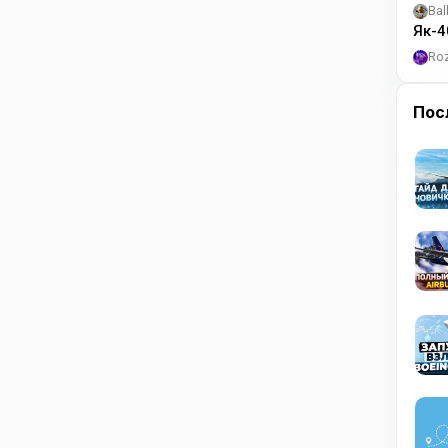
Bal
Як-4
Ro
Пос