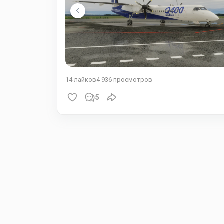
14
лайков
4 936
просмотров
5