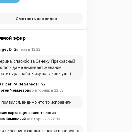
Смотреть все видео
ямой эфир
вчера в 12:22
rgey D_2
ерина, спасибо за Сенеку! Прекрасный
олёт - даже вызывает желание
латить разработчику за такое чудо!)
S Piper PA-34 Seneca II v2
во вторник в 22:58
ергей Чекмезов
, появился, видимо что то исправили.
вая карта сценариев + плагин
во вторник в 22:06
ша Каминский
ая те разница сколько знаков вопроса , я