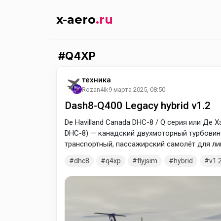
x-aero
.ru
Q4XP
техника
Rozan4ik
9 марта 2025, 08:50
Dash8-Q400 Legacy hybrid v1.2
De Havilland Canada DHC-8 / Q серия или Де
DHC-8) — канадский двухмоторный турбови
транспортный, пассажирский самолёт для ли
разработанный и выпускавшийся канадской а
dhc8
q4xp
flyjsim
hybrid
v1.
до 1992 года. С 1992 года по настоящее вр
авиастроительной компанией Bombardier Aer