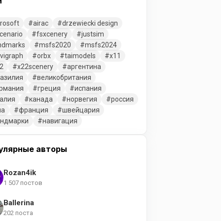
и
rosoft
airac
drzewiecki design
cenario
fsxcenery
justsim
ndmarks
msfs2020
msfs2024
vigraph
orbx
taimodels
x11
2
x22scenery
аргентина
азилия
великобритания
рмания
греция
испания
алия
канада
норвегия
россия
ша
франция
швейцария
ендмарки
навигация
улярные авторы
Rozan4ik
1 507 постов
Ballerina
202 поста