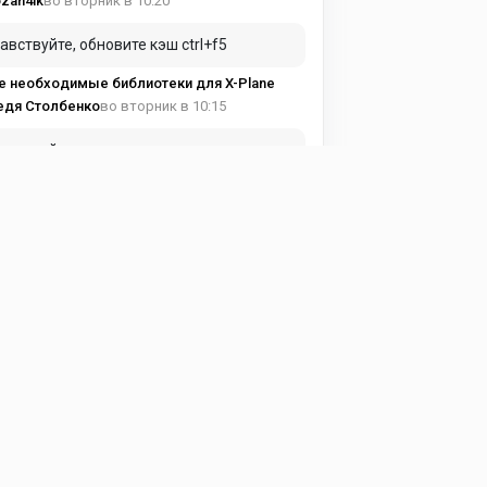
во вторник в 10:20
zan4ik
авствуйте, обновите кэш ctrl+f5
е необходимые библиотеки для X-Plane
во вторник в 10:15
едя Столбенко
вуйте купил подписку а доступа к
тному кантента нет
е необходимые библиотеки для X-Plane
в понедельник в 19:17
ma Avia
и можно, чуть подробнее!
ght Factor - Airbus A350 1.7.4
в понедельник в 15:53
eg197095
астройках самолета надо выставить !
ght Factor - Airbus A350 1.7.4