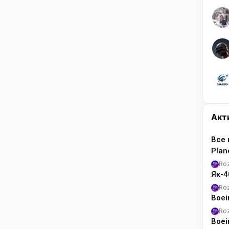
Акт
Все 
Pla
Ro
Як-4
Ro
Boei
Ro
Boei