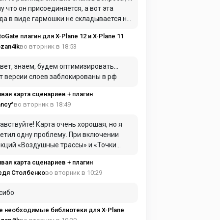
у что он присоединяется, а вот эта
да в виде гармошки не складывается ну
 входом в самолет для герметики я это
toGate плагин для X-Plane 12 и X-Plane 11
л ввиду
во вторник в 18:53
zan4ik
вет, знаем, будем оптимизировать…
т версии слоев заблокированы в рф
вая карта сценариев + плагин
во вторник в 18:49
ncy^
авствуйте! Карта очень хорошая, но я
етил одну проблему. При включении
ций «Воздушные трассы» и «Точки
AC» они практически полностью
вая карта сценариев + плагин
имают оперативную память. Из-за этого
во вторник в 10:29
едя Столбенко
та начинает сильно зависать и работать
нь медленно.
сибо
е необходимые библиотеки для X-Plane