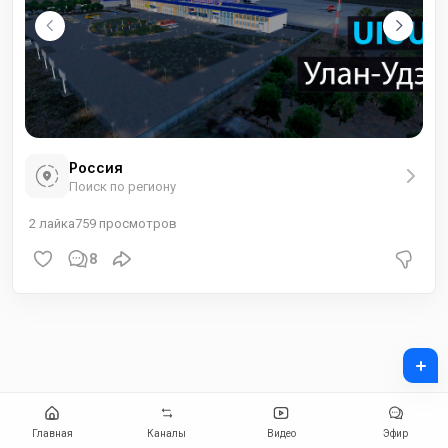
Россия
Поиск по региону
2
лайка
759
просмотров
8
+
Главная
Каналы
Видео
Эфир