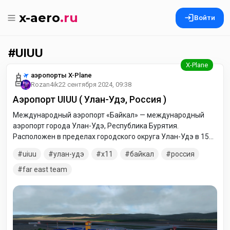
x-aero
.ru
Войти
UIUU
аэропорты X-Plane
Rozan4ik
22 сентября 2024, 09:38
Аэропорт UIUU ( Улан-Удэ, Россия )
Международный аэропорт «Байкал» — международный
аэропорт города Улан-Удэ, Республика Бурятия.
Расположен в пределах городского округа Улан-Удэ в 15
км западнее центра города, в 75 км к юго-востоку от озера
uiuu
улан-удэ
x11
байкал
россия
Байкал. С 2017 года Росавиация предоставила аэропорту
пятую степень свободы.
far east team