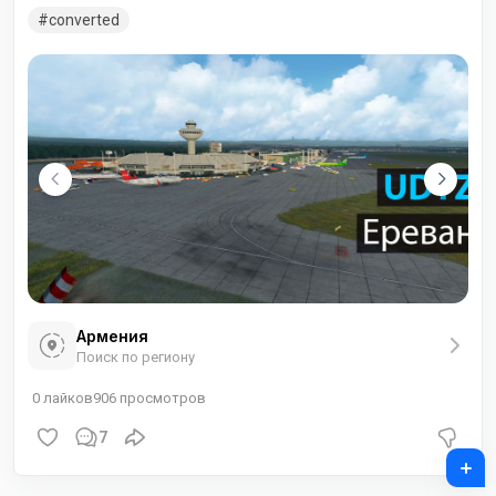
загруженным аэропортом страны.
converted
Армения
Поиск по региону
0
лайков
906
просмотров
7
+