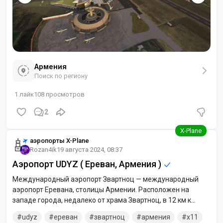
Армения
Поиск по региону
1
лайк
108
просмотров
2
аэропорты X-Plane
Rozan4ik
19 августа 2024, 08:37
Аэропорт UDYZ ( Ереван, Армения )
Международный аэропорт Звартноц — международный
аэропорт Еревана, столицы Армении. Расположен на
западе города, недалеко от храма Звартноц, в 12 км к
западу от Еревана. Аэропорт Звартноц является главным
udyz
ереван
звартноц
армения
x11
международным транспортным узлом Армении и самым