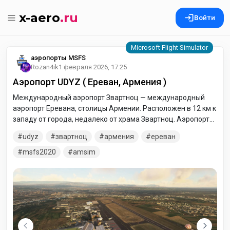
x-aero
.ru
Войти
аэропорты MSFS
Rozan4ik
1 февраля 2026, 17:25
Аэропорт UDYZ ( Ереван, Армения )
Международный аэропорт Звартноц — международный
аэропорт Еревана, столицы Армении. Расположен в 12 км к
западу от города, недалеко от храма Звартноц. Аэропорт
является главным международным транспортным узлом
udyz
звартноц
армения
ереван
Армении и самым загруженным аэропортом страны.
msfs2020
amsim