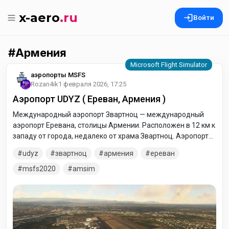
x-aero
.ru
Войти
Армения
аэропорты MSFS
Rozan4ik
1 февраля 2026, 17:25
Аэропорт UDYZ ( Ереван, Армения )
Международный аэропорт Звартноц — международный
аэропорт Еревана, столицы Армении. Расположен в 12 км к
западу от города, недалеко от храма Звартноц. Аэропорт
является главным международным транспортным узлом
udyz
звартноц
армения
ереван
Армении и самым загруженным аэропортом страны.
msfs2020
amsim