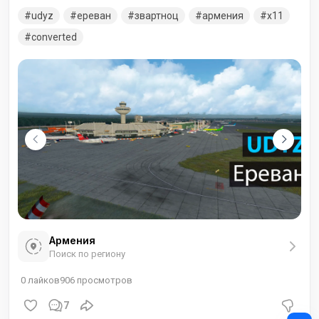
западу от Еревана. Аэропорт Звартноц является главным
udyz
ереван
звартноц
армения
x11
международным транспортным узлом Армении и самым
загруженным аэропортом страны.
converted
Армения
Поиск по региону
0
лайков
906
просмотров
7