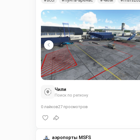
scci
пунта-аренас
чили
msfs20
Чили
Поиск по региону
0
лайков
27
просмотров
аэропорты MSFS