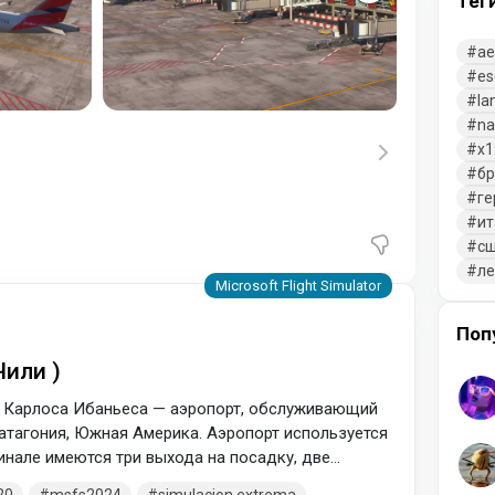
Тег
ae
es
la
na
x1
бр
ге
ит
с
л
Поп
Чили )
 Карлоса Ибаньеса — аэропорт, обслуживающий
Патагония, Южная Америка. Аэропорт используется
инале имеются три выхода на посадку, две