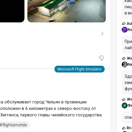
как
пиш
в в
вхо
Au
вви
Ro
При
лай
Жи
Na
Здр
зам
функ
)
AIR
Жи
зан
са обслуживает город Чильян в провинции
Ф
кар
асположен в 6 километрах к северо-востоку от
оче
'Хиггинса, первого главы чилийского государства.
спа
flightsimchile
Вс