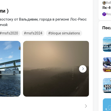
Bal
Як-4
ли )
Ro
востоку от Вальдивии, города в регионе Лос-Риос
ичой.
Пос
msfs2020
msfs2024
bloque simulations