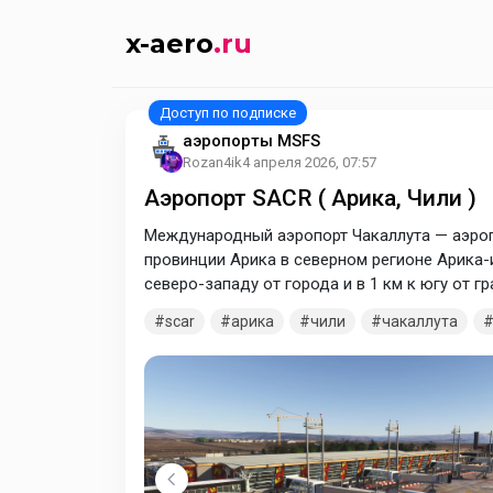
x-aero
.ru
аэропорты MSFS
Rozan4ik
4 апреля 2026, 07:57
Аэропорт SACR ( Арика, Чили )
Международный аэропорт Чакаллута — аэроп
провинции Арика в северном регионе Арика-и
северо-западу от города и в 1 км к югу от г
scar
арика
чили
чакаллута