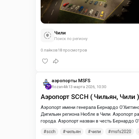
Чили
Поиск по региону
0
лайков
18
просмотров
аэропорты MSFS
Rozan4ik
13 марта 2026, 10:30
Аэропорт SCCH ( Чильян, Чили 
Аэропорт имени генерала Бернардо О'Хиггин
Дигильин региона Нюбле в Чили. Аэропорт р
города. Аэропорт назван в честь Бернардо О
scch
чильян
чили
msfs2020