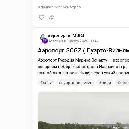
0
лайков
17
просмотров
аэропорты MSFS
Rozan4ik
13 марта 2026, 09:47
Аэропорт SCGZ ( Пуэрто-Вильям
Аэропорт Гуардия Марина Занарту — аэропо
северном побережье острова Наварино в рег
южной оконечности Чили, через узкий проли
самый южный аэропорт в мире с регулярными
scgz
пуэрто-вильямс
чили
msf
управления гражданской авиации Чили (DGAC
на небольшом полуострове, идущем параллел