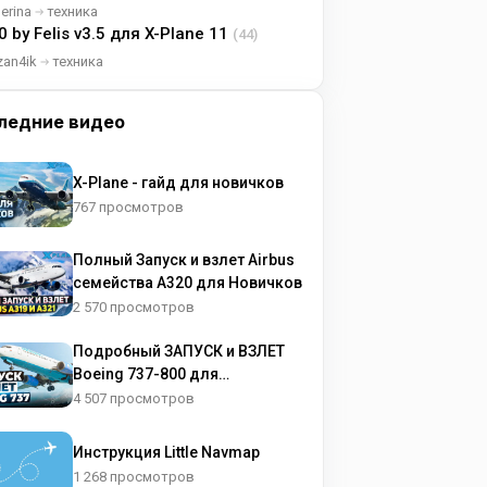
lerina
техника
0 by Felis v3.5 для X-Plane 11
(44)
zan4ik
техника
ледние видео
X-Plane - гайд для новичков
767 просмотров
Полный Запуск и взлет Airbus
семейства A320 для Новичков
2 570 просмотров
Подробный ЗАПУСК и ВЗЛЕТ
Boeing 737-800 для
НОВИЧКОВ
4 507 просмотров
Инструкция Little Navmap
1 268 просмотров