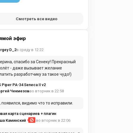
Смотреть все видео
ямой эфир
в среду в 12:22
rgey D_2
ерина, спасибо за Сенеку! Прекрасный
олёт - даже вызывает желание
латить разработчику за такое чудо!)
S Piper PA-34 Seneca II v2
во вторник в 22:58
ергей Чекмезов
, появился, видимо что то исправили.
вая карта сценариев + плагин
ша Каминский
во вторник в 22:06