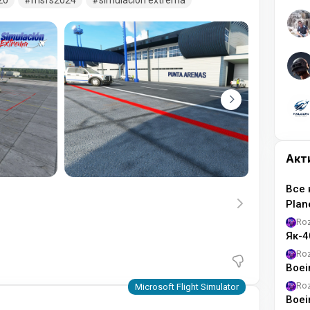
20
msfs2024
simulacion extrema
Акт
Все 
Pla
Ro
Як-4
Ro
Boei
Ro
Boei