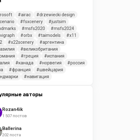
и
rosoft
airac
drzewiecki design
cenario
fsxcenery
justsim
ndmarks
msfs2020
msfs2024
vigraph
orbx
taimodels
x11
2
x22scenery
аргентина
азилия
великобритания
рмания
греция
испания
алия
канада
норвегия
россия
ша
франция
швейцария
ендмарки
навигация
улярные авторы
Rozan4ik
1 507 постов
Ballerina
202 поста