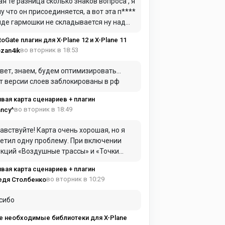
ая те разница сколько знаков вопроса , я
у что он присоединяется, а вот эта п****
иде гармошки не складывается ну над
дом в самолет для герметики я это имел
toGate плагин для X-Plane 12 и X-Plane 11
ду
во вторник в 18:53
zan4ik
вет, знаем, будем оптимизировать…
т версии слоев заблокированы в рф
вая карта сценариев + плагин
во вторник в 18:49
ncy^
авствуйте! Карта очень хорошая, но я
етил одну проблему. При включении
ций «Воздушные трассы» и «Точки
AC» они практически полностью
вая карта сценариев + плагин
имают оперативную память. Из-за этого
во вторник в 10:29
едя Столбенко
та начинает сильно зависать и работать
нь медленно.
сибо
е необходимые библиотеки для X-Plane