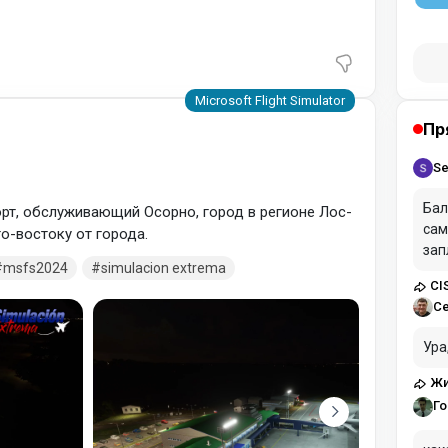
Пр
Se
Бал
опорт, обслуживающий Осорно, город в регионе Лос-
сам
го-востоку от города.
зап
msfs2024
simulacion extrema
CI
С
Ура
Жи
Го