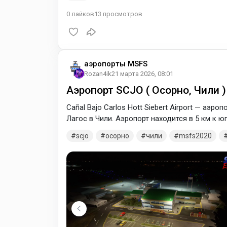
0
лайков
13
просмотров
аэропорты MSFS
Rozan4ik
21 марта 2026, 08:01
Аэропорт SCJO ( Осорно, Чили )
Cañal Bajo Carlos Hott Siebert Airport — аэр
Лагос в Чили. Аэропорт находится в 5 км к ю
scjo
осорно
чили
msfs2020