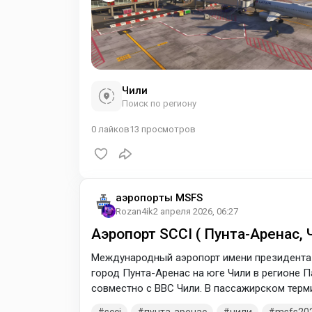
Чили
Поиск по региону
0
лайков
13
просмотров
аэропорты MSFS
Rozan4ik
2 апреля 2026, 06:27
Аэропорт SCCI ( Пунта-Аренас, 
Международный аэропорт имени президента
город Пунта-Аренас на юге Чили в регионе 
совместно с ВВС Чили. В пассажирском терм
багажные ленты и 11 стоек регистрации.