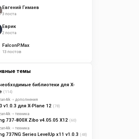
Евгений Гимаев
3 поста
Еврик
2 поста
FalconP.Max
13 постов
ивные темы
необходимые библиотеки для X-
ne
(114)
zan4ik
дополнения
0 v1.0.3 для X-Plane 12
(78)
zan4ik
техника
ng 737-800X Zibo v4.05.05 X12
(60)
zan4ik
техника
ng 737NG Series LevelUp x11 v1.0.3
(48)