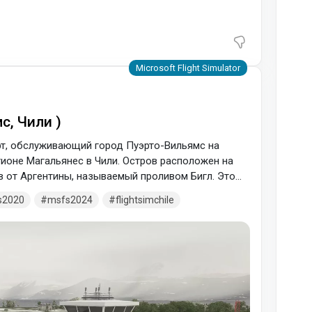
с, Чили )
рт, обслуживающий город Пуэрто-Вильямс на
ионе Магальянес в Чили. Остров расположен на
в от Аргентины, называемый проливом Бигл. Это
 рейсами. Аэропорт находится в ведении Главного
s2020
msfs2024
flightsimchile
 Chile). Взлетно-посадочная полоса расположена
ьно берегу острова, и