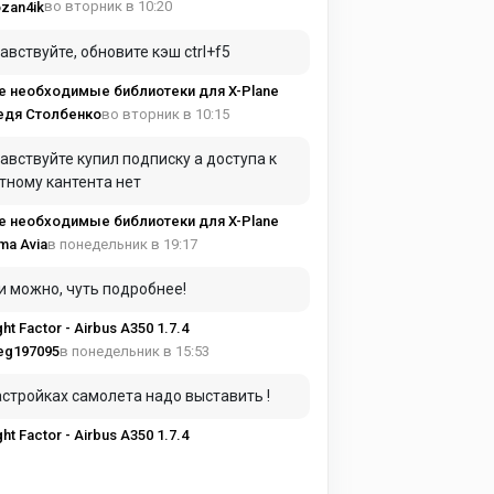
во вторник в 10:20
zan4ik
авствуйте, обновите кэш ctrl+f5
е необходимые библиотеки для X-Plane
во вторник в 10:15
едя Столбенко
вуйте купил подписку а доступа к
тному кантента нет
е необходимые библиотеки для X-Plane
в понедельник в 19:17
ma Avia
и можно, чуть подробнее!
ght Factor - Airbus A350 1.7.4
в понедельник в 15:53
eg197095
астройках самолета надо выставить !
ght Factor - Airbus A350 1.7.4