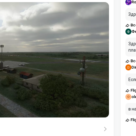
Ro
Здр
Вс
Ф
Здравст
пла
Вс
Di
Есл
Fli
ol
в н
Fli