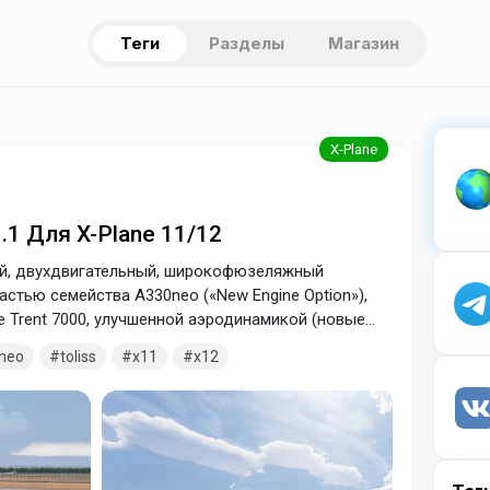
Теги
Разделы
Магазин
1.1 Для X-Plane 11/12
ный, двухдвигательный, широкофюзеляжный
стью семейства A330neo («New Engine Option»),
 Trent 7000, улучшенной аэродинамикой (новые
оном Airspace, что обеспечивает до 15%
neo
toliss
x11
x12
 предыдущими моделями A330, высокий комфорт
авионику (Fly-by-Wire) и более тихий