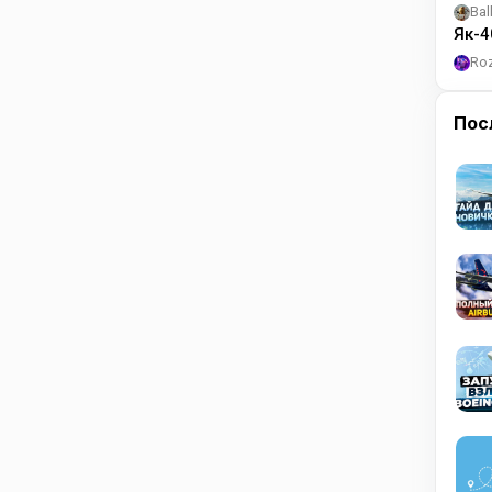
Bal
Як-4
Ro
Пос