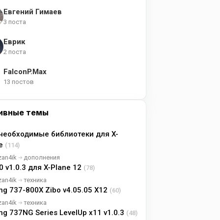
Евгений Гимаев
3 поста
Еврик
2 поста
FalconP.Max
13 постов
ивные темы
необходимые библиотеки для X-
ne
(114)
zan4ik
дополнения
0 v1.0.3 для X-Plane 12
(78)
zan4ik
техника
ng 737-800X Zibo v4.05.05 X12
(60)
zan4ik
техника
ng 737NG Series LevelUp x11 v1.0.3
(48)