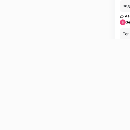
под
Аэ
Se
Тег
озн
Ai
dr
Сов
Ai
Se
Бал
сам
зап
CI