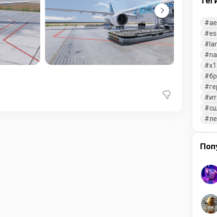
Тег
ae
es
la
na
x1
бр
ге
ит
с
л
Поп