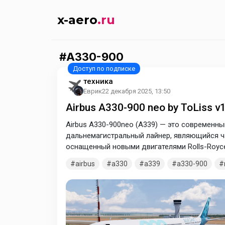
x-aero
.ru
A330-900
техника
Еврик
22 декабря 2025, 13:50
Airbus A330-900 neo by ToLiss v
Airbus A330-900neo (A339) — это современ
дальнемагистральный лайнер, являющийся ча
оснащенный новыми двигателями Rolls-Royce
законцовки крыла) и модернизированным сал
airbus
a330
a339
a330-900
снижения расхода топлива по сравнению с
(свет, увеличенные багажники), современную 