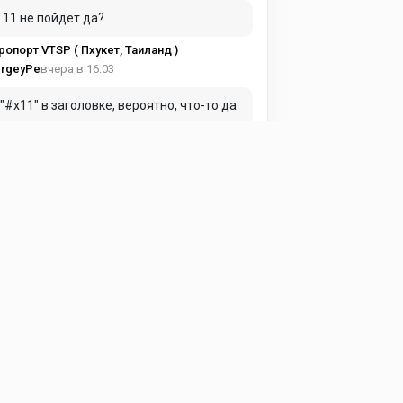
 11 не пойдет да?
ропорт VTSP ( Пхукет, Таиланд )
вчера в 16:03
rgeyPe
 "#x11" в заголовке, вероятно, что-то да
ачает...
rbus A320 v1.3.2 NastyBus
вчера в 15:17
.pilot
местимо с X-Plane 11?
rbus A320 v1.3.2 NastyBus
в среду в 12:22
rgey D_2
ерина, спасибо за Сенеку! Прекрасный
олёт - даже вызывает желание
латить разработчику за такое чудо!)
S Piper PA-34 Seneca II v2