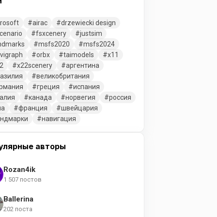
и
rosoft
airac
drzewiecki design
cenario
fsxcenery
justsim
ndmarks
msfs2020
msfs2024
vigraph
orbx
taimodels
x11
2
x22scenery
аргентина
азилия
великобритания
рмания
греция
испания
алия
канада
норвегия
россия
ша
франция
швейцария
ендмарки
навигация
улярные авторы
Rozan4ik
1 507 постов
Ballerina
202 поста