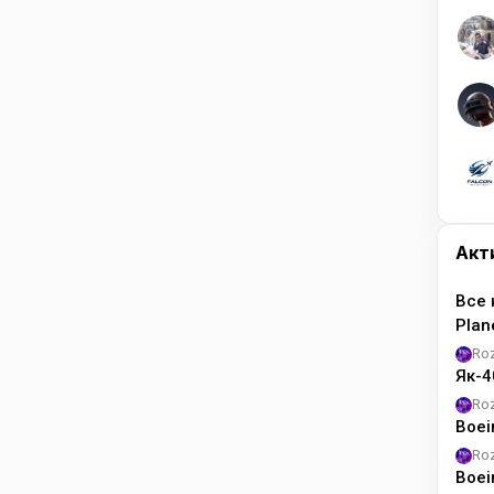
Акт
Все 
Pla
Ro
Як-4
Ro
Boei
Ro
Boei