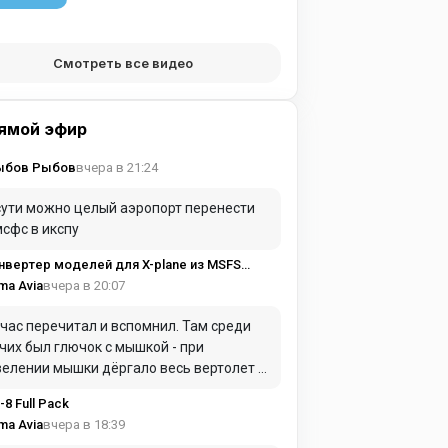
Смотреть все видео
ямой эфир
вчера в 21:24
ыбов Рыбов
сути можно целый аэропорт перенести
мсфс в икспу
2XP
вчера в 20:07
ma Avia
час перечитал и вспомнил. Там среди
чих был глючок с мышкой - при
елении мышки дёргало весь вертолет и
щало рукоятку газа. Вероятно, там
-8 Full Pack
равильно работает (пересекается)
вчера в 18:39
ma Avia
ика управления мышкой и джойстиком. Я