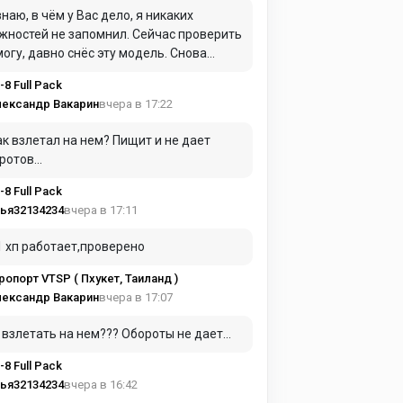
да не нашел, в чём дело, а потом и вовсе
знаю, в чём у Вас дело, я никаких
сил, учитывая общее качество модели...
жностей не запомнил. Сейчас проверить
и я мышку не трогал, управлял только
могу, давно снёс эту модель. Снова
ом при помощи оси "throttle" джойстика,
ать и ставить не буду, она того
толет от земли отрывался вполне
-8 Full Pack
ершенно не стОит.
ренно (летал вот только хреново). А у
вчера в 17:22
ександр Вакарин
, похоже, просто газ не прибавляется.
ак взлетал на нем? Пищит и не дает
ротов...
-8 Full Pack
вчера в 17:11
ья32134234
1 хп работает,проверено
ропорт VTSP ( Пхукет, Таиланд )
вчера в 17:07
ександр Вакарин
 взлетать на нем??? Обороты не дает...
-8 Full Pack
вчера в 16:42
ья32134234