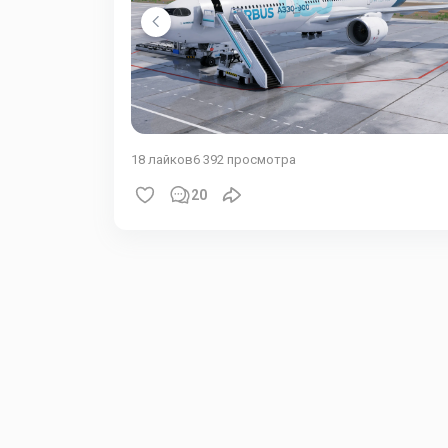
18
лайков
6 392
просмотра
20