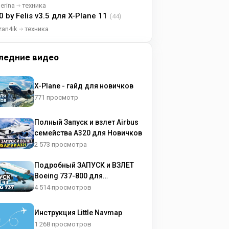
lerina
техника
0 by Felis v3.5 для X-Plane 11
(44)
zan4ik
техника
ледние видео
X-Plane - гайд для новичков
771 просмотр
Полный Запуск и взлет Airbus
семейства A320 для Новичков
2 573 просмотра
Подробный ЗАПУСК и ВЗЛЕТ
Boeing 737-800 для
НОВИЧКОВ
4 514 просмотров
Инструкция Little Navmap
1 268 просмотров