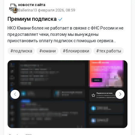
новости сайта
Ballerina
13 февраля 2026, 08:59
Премиум подписка
НКО Юмани более не работает в связке с ФНС России и не
предоставляет чеки, поэтому мы вынуждены
приостановить оплату подписок с помощью сервиса
Юмани. В ближайшую неделю мы перенастроим все
подписка
юмани
блокировки
тех.работы
маршруты транзакций через другой аккредитованный
сервис. Приносим свои извинения за доставленные
неудобства.